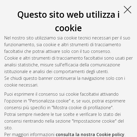
Università di Bologna, Corso di Studio in
Physics [LM-
DM270]
, Documento full-text non disponibile
Questo sito web utilizza i
Salva citazione
Condividi
Il full-text non è disponibile per scelta dell'autore. (
Contatta
cookie
l'autore
)
Abstract
Nel nostro sito utilizziamo sia cookie tecnici necessari per il suo
funzionamento, sia cookie e altri strumenti di tracciamento
facoltativi che potrai attivare solo con il tuo consenso.
Altri metadati
Cookie e altri strumenti di tracciamento facoltativi sono usati per
analisi statistiche, misure sull'efficacia della comunicazione
Gestione del documento:
istituzionale e analisi dei comportamenti degli utenti.
Se chiudi questo banner continuerai la navigazione solo con i
cookie necessari.
Puoi esprimere il consenso sui cookie facoltativi attivando
Atom
l'opzione in "Personalizza cookie" e, se vuoi, potrai esprimere
Rss 1.0
consensi più specifici in "Mostra cookie di profilazione".
Potrai sempre rivedere le tue scelte e verificare lo stato dei
Rss 2.0
consensi rientrando nella sezione "Impostazione cookie" del
sito.
Per maggiori informazioni
consulta la nostra Cookie policy
.
AMS Laurea