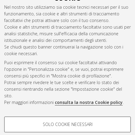
Abstract
Nel nostro sito utilizziamo sia cookie tecnici necessari per il suo
funzionamento, sia cookie e altri strumenti di tracciamento
facoltativi che potrai attivare solo con il tuo consenso.
Altri metadati
Cookie e altri strumenti di tracciamento facoltativi sono usati per
analisi statistiche, misure sull'efficacia della comunicazione
Gestione del documento:
istituzionale e analisi dei comportamenti degli utenti.
Se chiudi questo banner continuerai la navigazione solo con i
cookie necessari.
Puoi esprimere il consenso sui cookie facoltativi attivando
Atom
l'opzione in "Personalizza cookie" e, se vuoi, potrai esprimere
Rss 1.0
consensi più specifici in "Mostra cookie di profilazione".
Potrai sempre rivedere le tue scelte e verificare lo stato dei
Rss 2.0
consensi rientrando nella sezione "Impostazione cookie" del
sito.
Per maggiori informazioni
consulta la nostra Cookie policy
.
AMS Laurea
Servizio implementato e gestito da
AlmaDL
Impostazioni Cookie
COOKIE DI PROFILAZIONE -
SOLO COOKIE NECESSARI
Informativa sulla privacy
FACOLTATIVI
Condizioni d’uso del sito