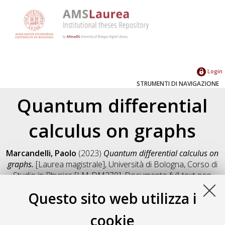
Login
STRUMENTI DI NAVIGAZIONE
Quantum differential
calculus on graphs
Marcandelli, Paolo
(2023)
Quantum differential calculus on
graphs.
[Laurea magistrale], Università di Bologna, Corso di
Studio in
Physics [LM-DM270]
, Documento full-text non
disponibile
Questo sito web utilizza i
Salva citazione
Condividi
Il full-text non è disponibile per scelta dell'autore. (
Contatta
cookie
l'autore
)