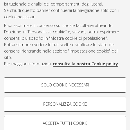
Gestione del documento:
istituzionale e analisi dei comportamenti degli utenti.
Se chiudi questo banner continuerai la navigazione solo con i
cookie necessari.
Puoi esprimere il consenso sui cookie facoltativi attivando
Atom
l'opzione in "Personalizza cookie" e, se vuoi, potrai esprimere
Rss 1.0
consensi più specifici in "Mostra cookie di profilazione".
Potrai sempre rivedere le tue scelte e verificare lo stato dei
Rss 2.0
consensi rientrando nella sezione "Impostazione cookie" del
sito.
Per maggiori informazioni
consulta la nostra Cookie policy
.
AMS Laurea
Servizio implementato e gestito da
AlmaDL
Impostazioni Cookie
COOKIE DI PROFILAZIONE -
SOLO COOKIE NECESSARI
Informativa sulla privacy
FACOLTATIVI
Condizioni d’uso del sito
Si tratta di cookie utilizzati per analizzare le caratteristiche della
navigazione degli utenti, creare profili in base al loro comportamento
PERSONALIZZA COOKIE
sul sito, per analisi di marketing.
Mostra cookie di profilazione
ACCETTA TUTTI I COOKIE
Google/Youtube Video
© ALMA MATER STUDIORUM - Università di Bologna, 2007-2026.