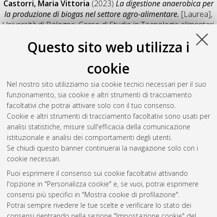
Castorri, Maria Vittoria
(2023)
La digestione anaerobica per
la produzione di biogas nel settore agro-alimentare.
[Laurea],
Università di Bologna, Corso di Studio in
Tecnologie alimentari
[L-DM270] - Cesena
, Documento full-text non disponibile
Questo sito web utilizza i
Salva citazione
Condividi
Il full-text non è disponibile per scelta dell'autore. (
Contatta
cookie
l'autore
)
Abstract
Nel nostro sito utilizziamo sia cookie tecnici necessari per il suo
funzionamento, sia cookie e altri strumenti di tracciamento
facoltativi che potrai attivare solo con il tuo consenso.
Altri metadati
Cookie e altri strumenti di tracciamento facoltativi sono usati per
analisi statistiche, misure sull'efficacia della comunicazione
Gestione del documento:
istituzionale e analisi dei comportamenti degli utenti.
Se chiudi questo banner continuerai la navigazione solo con i
cookie necessari.
Puoi esprimere il consenso sui cookie facoltativi attivando
Atom
l'opzione in "Personalizza cookie" e, se vuoi, potrai esprimere
Rss 1.0
consensi più specifici in "Mostra cookie di profilazione".
Potrai sempre rivedere le tue scelte e verificare lo stato dei
Rss 2.0
consensi rientrando nella sezione "Impostazione cookie" del