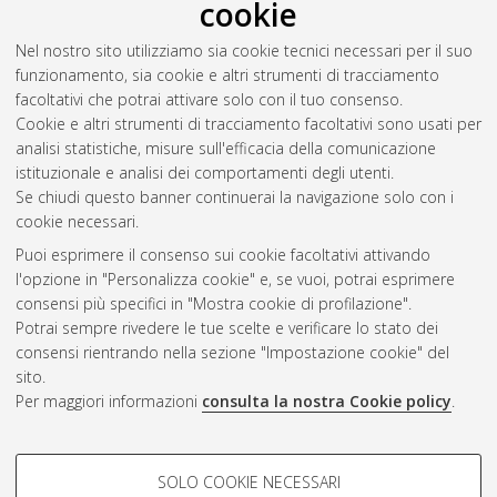
cookie
l'autore
)
Abstract
Nel nostro sito utilizziamo sia cookie tecnici necessari per il suo
funzionamento, sia cookie e altri strumenti di tracciamento
facoltativi che potrai attivare solo con il tuo consenso.
Altri metadati
Cookie e altri strumenti di tracciamento facoltativi sono usati per
analisi statistiche, misure sull'efficacia della comunicazione
Gestione del documento:
istituzionale e analisi dei comportamenti degli utenti.
Se chiudi questo banner continuerai la navigazione solo con i
cookie necessari.
Puoi esprimere il consenso sui cookie facoltativi attivando
Atom
l'opzione in "Personalizza cookie" e, se vuoi, potrai esprimere
Rss 1.0
consensi più specifici in "Mostra cookie di profilazione".
Potrai sempre rivedere le tue scelte e verificare lo stato dei
Rss 2.0
consensi rientrando nella sezione "Impostazione cookie" del
sito.
Per maggiori informazioni
consulta la nostra Cookie policy
.
AMS Laurea
Servizio implementato e gestito da
AlmaDL
Impostazioni Cookie
COOKIE DI PROFILAZIONE -
SOLO COOKIE NECESSARI
Informativa sulla privacy
FACOLTATIVI