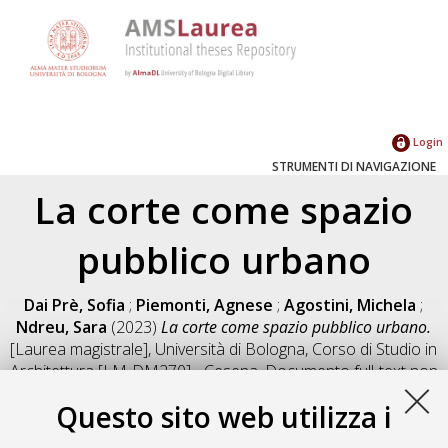
Login
STRUMENTI DI NAVIGAZIONE
La corte come spazio
pubblico urbano
Dai Prè, Sofia
;
Piemonti, Agnese
;
Agostini, Michela
;
Ndreu, Sara
(2023)
La corte come spazio pubblico urbano.
[Laurea magistrale], Università di Bologna, Corso di Studio in
Architettura [LM-DM270] - Cesena
, Documento full-text non
disponibile
Questo sito web utilizza i
Salva citazione
Condividi
Il full-text non è disponibile per scelta dell'autore. (
Contatta