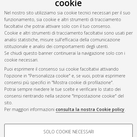
cookie
l'autore
)
Abstract
Nel nostro sito utilizziamo sia cookie tecnici necessari per il suo
funzionamento, sia cookie e altri strumenti di tracciamento
facoltativi che potrai attivare solo con il tuo consenso.
Altri metadati
Cookie e altri strumenti di tracciamento facoltativi sono usati per
analisi statistiche, misure sull'efficacia della comunicazione
Gestione del documento:
istituzionale e analisi dei comportamenti degli utenti.
Se chiudi questo banner continuerai la navigazione solo con i
cookie necessari.
Puoi esprimere il consenso sui cookie facoltativi attivando
Atom
l'opzione in "Personalizza cookie" e, se vuoi, potrai esprimere
Rss 1.0
consensi più specifici in "Mostra cookie di profilazione".
Potrai sempre rivedere le tue scelte e verificare lo stato dei
Rss 2.0
consensi rientrando nella sezione "Impostazione cookie" del
sito.
Per maggiori informazioni
consulta la nostra Cookie policy
.
AMS Laurea
Servizio implementato e gestito da
AlmaDL
Impostazioni Cookie
COOKIE DI PROFILAZIONE -
SOLO COOKIE NECESSARI
Informativa sulla privacy
FACOLTATIVI