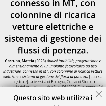
connesso in MT, con
colonnine di ricarica
vetture elettriche e
sistema di gestione dei
flussi di potenza.
Garruba, Mattia
(2023)
Analisi fattibilità, progettazione e
dimensionamento di un impianto fotovoltaico ad uso
industriale, connesso in MT, con colonnine di ricarica vetture
elettriche e sistema di gestione dei flussi di potenza.
[Laurea
magistrale], Università di Bologna, Corso di Studio in
Ingegneria dell’energia elettrica [LM-DM270]
, Documento full-
text non disponibile
Questo sito web utilizza i
Salva citazione
Condividi
Il full-text non è disponibile per scelta dell'autore. (
Contatta