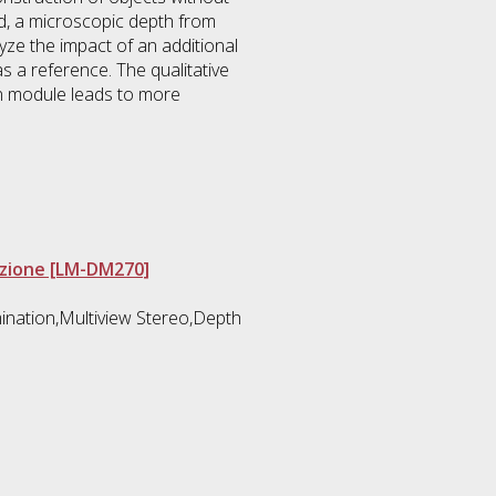
ed, a microscopic depth from
ze the impact of an additional
s a reference. The qualitative
ion module leads to more
azione [LM-DM270]
mination,Multiview Stereo,Depth