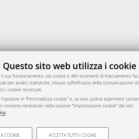
Gestione del documento:
Questo sito web utilizza i cookie
 il suo funzionamento, sia cookie e altri strumenti di tracciamento faco
ati per analisi statistiche, misure sull'efficacia della comunicazione is
a
on i cookie necessari.
mplementato e gestito da
AlmaDL
 l'opzione in "Personalizza cookie" e, se vuoi, potrai esprimere consens
ni Cookie
dei consensi rientrando nella sezione "Impostazione cookie" del sito.
 sulla privacy
icy
.
d’uso del sito
COOKIE TECNICI - NECES
A COOKIE
ACCETTA TUTTI I COOKIE