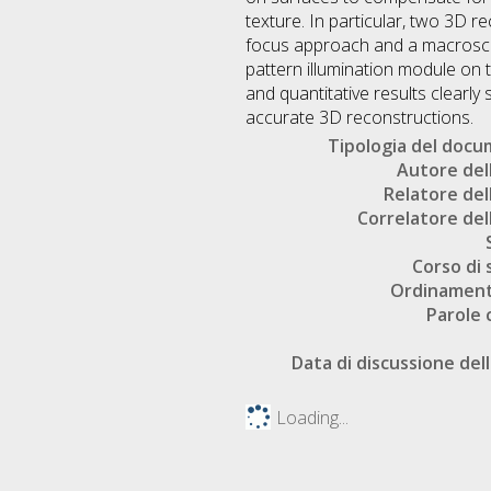
texture. In particular, two 3D 
focus approach and a macroscop
pattern illumination module on t
and quantitative results clearl
accurate 3D reconstructions.
Tipologia del doc
Autore dell
Relatore dell
Correlatore dell
Corso di 
Ordinament
Parole 
Data di discussione dell
Loading...