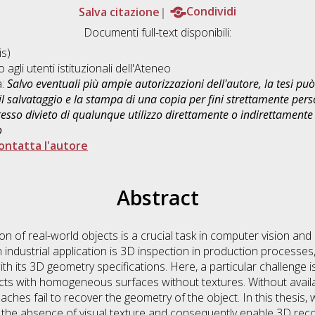
Salva citazione
Condividi
Documenti full-text disponibili:
s)
o agli utenti istituzionali dell'Ateneo
a:
Salvo eventuali più ampie autorizzazioni dell'autore, la tesi p
il salvataggio e la stampa di una copia per fini strettamente person
sso divieto di qualunque utilizzo direttamente o indirettamente 
o
ontatta l'autore
Abstract
 of real-world objects is a crucial task in computer vision and 
 industrial application is 3D inspection in production processe
h its 3D geometry specifications. Here, a particular challenge 
cts with homogeneous surfaces without textures. Without availa
hes fail to recover the geometry of the object. In this thesis,
the absence of visual texture and consequently enable 3D reco