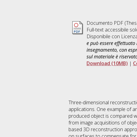
Documento PDF (Thesi
Full-text accessibile sol
Disponibile con Licenz
e può essere effettuato 
insegnamento, con espre
sul materiale è riservat
Download (10MB)
|
C
Three-dimensional reconstruction
applications. One example of an
produced object is compared wit
from image acquisitions of obje
based 3D reconstruction approac
on surfaces to compensate for 