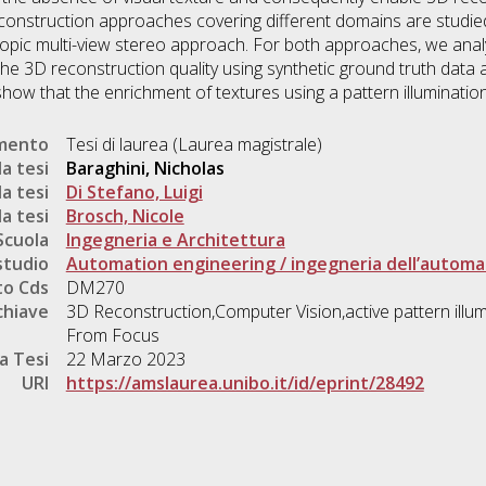
reconstruction approaches covering different domains are studi
ic multi-view stereo approach. For both approaches, we analy
he 3D reconstruction quality using synthetic ground truth data a
y show that the enrichment of textures using a pattern illuminat
umento
Tesi di laurea (Laurea magistrale)
a tesi
Baraghini, Nicholas
a tesi
Di Stefano, Luigi
a tesi
Brosch, Nicole
Scuola
Ingegneria e Architettura
studio
Automation engineering / ingegneria dell’autom
o Cds
DM270
chiave
3D Reconstruction,Computer Vision,active pattern illu
From Focus
a Tesi
22 Marzo 2023
URI
https://amslaurea.unibo.it/id/eprint/28492