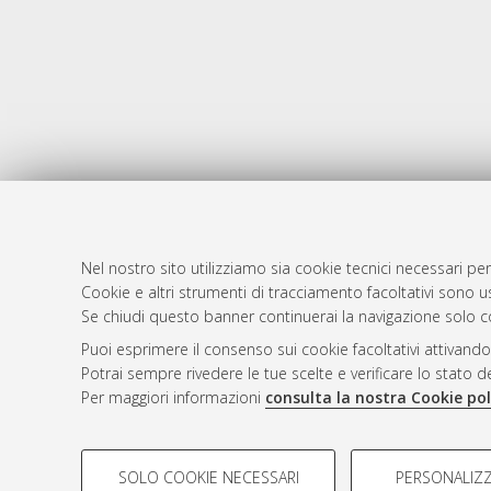
Nel nostro sito utilizziamo sia cookie tecnici necessari per
Cookie e altri strumenti di tracciamento facoltativi sono us
AMS Laure
Atom
Se chiudi questo banner continuerai la navigazione solo c
Servizio i
Rss 1.0
Puoi esprimere il consenso sui cookie facoltativi attivando
Impostazio
Potrai sempre rivedere le tue scelte e verificare lo stato 
Rss 2.0
Informativa
Per maggiori informazioni
consulta la nostra Cookie pol
Condizioni 
COOKIE DI PROFILAZIONE - FACOLTATIVI
SOLO COOKIE NECESSARI
PERSONALIZZ