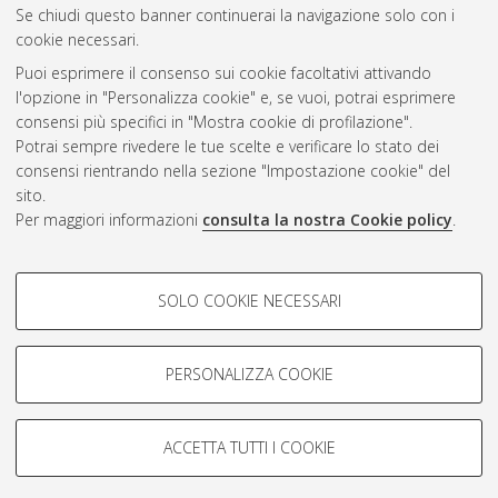
Se chiudi questo banner continuerai la navigazione solo con i
cookie necessari.
Puoi esprimere il consenso sui cookie facoltativi attivando
Atom
l'opzione in "Personalizza cookie" e, se vuoi, potrai esprimere
Rss 1.0
consensi più specifici in "Mostra cookie di profilazione".
Potrai sempre rivedere le tue scelte e verificare lo stato dei
Rss 2.0
consensi rientrando nella sezione "Impostazione cookie" del
sito.
Per maggiori informazioni
consulta la nostra Cookie policy
.
AMS Laurea
Servizio implementato e gestito da
AlmaDL
Impostazioni Cookie
COOKIE DI PROFILAZIONE -
SOLO COOKIE NECESSARI
Informativa sulla privacy
FACOLTATIVI
Condizioni d’uso del sito
Si tratta di cookie utilizzati per analizzare le caratteristiche della
navigazione degli utenti, creare profili in base al loro comportamento
PERSONALIZZA COOKIE
sul sito, per analisi di marketing.
Mostra cookie di profilazione
ACCETTA TUTTI I COOKIE
Google/Youtube Video
© ALMA MATER STUDIORUM - Università di Bologna, 2007-2026.
COOKIE TECNICI - NECESSARI
Facebook