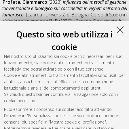
Profeta, Giammarco
(2023)
Influenza dei metodi di gestione
convenzionale e biologico sui coccinellidi in vigneti dell'area del
lambrusco.
[Laurea], Università di Bologna, Corso di Studio in
Viticoltura ed enologia [L-DM270] - Cesena
, Documento full-
text non disponibile
Questo sito web utilizza i
Salva citazione
Condividi
Il full-text non è disponibile per scelta dell'autore. (
Contatta
cookie
l'autore
)
Abstract
Nel nostro sito utilizziamo sia cookie tecnici necessari per il suo
funzionamento, sia cookie e altri strumenti di tracciamento
facoltativi che potrai attivare solo con il tuo consenso.
Altri metadati
Cookie e altri strumenti di tracciamento facoltativi sono usati per
analisi statistiche, misure sull'efficacia della comunicazione
Gestione del documento:
istituzionale e analisi dei comportamenti degli utenti.
Se chiudi questo banner continuerai la navigazione solo con i
cookie necessari.
Puoi esprimere il consenso sui cookie facoltativi attivando
Atom
l'opzione in "Personalizza cookie" e, se vuoi, potrai esprimere
Rss 1.0
consensi più specifici in "Mostra cookie di profilazione".
Potrai sempre rivedere le tue scelte e verificare lo stato dei