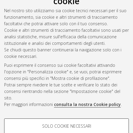
cookie
Nel nostro sito utilizziamo sia cookie tecnici necessari per il suo
funzionamento, sia cookie e altri strumenti di tracciamento
facoltativi che potrai attivare solo con il tuo consenso.
Cookie e altri strumenti di tracciamento facoltativi sono usati per
analisi statistiche, misure sull'efficacia della comunicazione
Gestione del documento:
istituzionale e analisi dei comportamenti degli utenti.
Se chiudi questo banner continuerai la navigazione solo con i
cookie necessari.
Puoi esprimere il consenso sui cookie facoltativi attivando
Atom
l'opzione in "Personalizza cookie" e, se vuoi, potrai esprimere
Rss 1.0
consensi più specifici in "Mostra cookie di profilazione".
Potrai sempre rivedere le tue scelte e verificare lo stato dei
Rss 2.0
consensi rientrando nella sezione "Impostazione cookie" del
sito.
Per maggiori informazioni
consulta la nostra Cookie policy
.
AMS Laurea
Servizio implementato e gestito da
AlmaDL
Impostazioni Cookie
COOKIE DI PROFILAZIONE -
SOLO COOKIE NECESSARI
Informativa sulla privacy
FACOLTATIVI