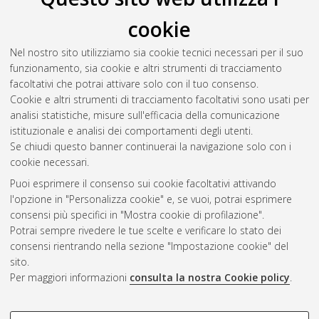
Il full-text non è disponibile per scelta dell'autore. (
Contatta
cookie
l'autore
)
Abstract
Nel nostro sito utilizziamo sia cookie tecnici necessari per il suo
funzionamento, sia cookie e altri strumenti di tracciamento
facoltativi che potrai attivare solo con il tuo consenso.
Altri metadati
Cookie e altri strumenti di tracciamento facoltativi sono usati per
analisi statistiche, misure sull'efficacia della comunicazione
Gestione del documento:
istituzionale e analisi dei comportamenti degli utenti.
Se chiudi questo banner continuerai la navigazione solo con i
cookie necessari.
Puoi esprimere il consenso sui cookie facoltativi attivando
Atom
l'opzione in "Personalizza cookie" e, se vuoi, potrai esprimere
Rss 1.0
consensi più specifici in "Mostra cookie di profilazione".
Potrai sempre rivedere le tue scelte e verificare lo stato dei
Rss 2.0
consensi rientrando nella sezione "Impostazione cookie" del
sito.
Per maggiori informazioni
consulta la nostra Cookie policy
.
AMS Laurea
Servizio implementato e gestito da
AlmaDL
Impostazioni Cookie
COOKIE DI PROFILAZIONE -