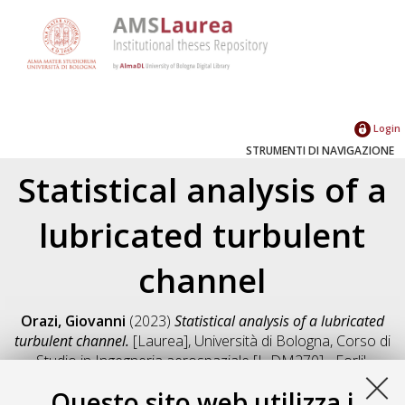
Login
STRUMENTI DI NAVIGAZIONE
Statistical analysis of a
lubricated turbulent
channel
Orazi, Giovanni
(2023)
Statistical analysis of a lubricated
turbulent channel.
[Laurea], Università di Bologna, Corso di
Studio in
Ingegneria aerospaziale [L-DM270] - Forli'
,
Documento full-text non disponibile
Questo sito web utilizza i
Salva citazione
Condividi