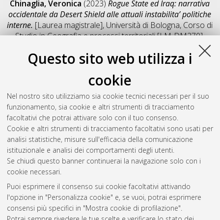
Chinaglia, Veronica
(2023)
Rogue State ed Iraq: narrativa
occidentale da Desert Shield alle attuali instabilita’ politiche
interne.
[Laurea magistrale], Università di Bologna, Corso di
Studio in
Geografia e processi territoriali [LM-DM270]
,
Documento full-text non disponibile
Questo sito web utilizza i
Salva citazione
Condividi
Il full-text non è disponibile per scelta dell'autore. (
Contatta
cookie
l'autore
)
Abstract
Nel nostro sito utilizziamo sia cookie tecnici necessari per il suo
funzionamento, sia cookie e altri strumenti di tracciamento
facoltativi che potrai attivare solo con il tuo consenso.
Altri metadati
Cookie e altri strumenti di tracciamento facoltativi sono usati per
analisi statistiche, misure sull'efficacia della comunicazione
Gestione del documento:
istituzionale e analisi dei comportamenti degli utenti.
Se chiudi questo banner continuerai la navigazione solo con i
cookie necessari.
Puoi esprimere il consenso sui cookie facoltativi attivando
Atom
l'opzione in "Personalizza cookie" e, se vuoi, potrai esprimere
Rss 1.0
consensi più specifici in "Mostra cookie di profilazione".
Potrai sempre rivedere le tue scelte e verificare lo stato dei