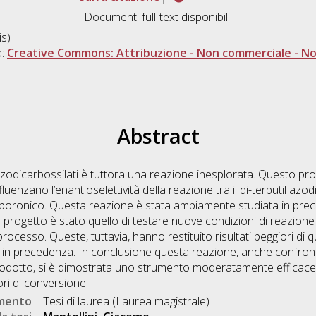
Documenti full-text disponibili:
s)
a:
Creative Commons: Attribuzione - Non commerciale - Non
Abstract
azodicarbossilati è tuttora una reazione inesplorata. Questo pr
luenzano l’enantioselettività della reazione tra il di-terbutil azod
tilboronico. Questa reazione è stata ampiamente studiata in prec
 progetto è stato quello di testare nuove condizioni di reazione a
l processo. Queste, tuttavia, hanno restituito risultati peggiori d
te in precedenza. In conclusione questa reazione, anche confront
odotto, si è dimostrata uno strumento moderatamente efficace
ri di conversione.
umento
Tesi di laurea (Laurea magistrale)