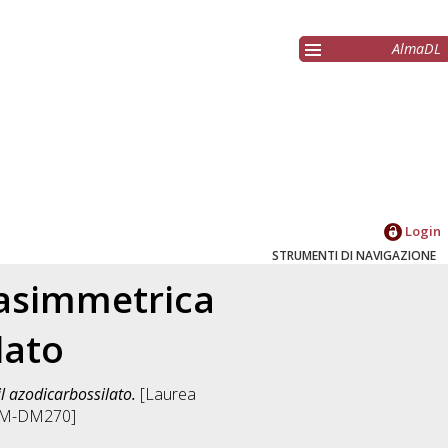
AlmaDL
Login
STRUMENTI DI NAVIGAZIONE
 asimmetrica
lato
l azodicarbossilato.
[Laurea
[LM-DM270]