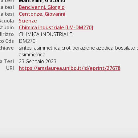
a tesi
Mantellini, Giacomo
a tesi
Bencivenni, Giorgio
a tesi
Centonze, Giovanni
Scuola
Scienze
studio
Chimica industriale [LM-DM270]
dirizzo
CHIMICA INDUSTRIALE
o Cds
DM270
chiave
sintesi asimmetrica crotilborazione azodicarbossilato di
asimmetrica
a Tesi
23 Gennaio 2023
URI
https://amslaurea.unibo.it/id/eprint/27678