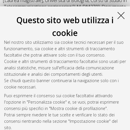
[Laurea magistrale], Università di Bologna, Corso di Studio in
Telecommunications engineering [LM-DM270]
, Documento
full-text non disponibile
Questo sito web utilizza i
Salva citazione
Condividi
Il full-text non è disponibile per scelta dell'autore. (
Contatta
cookie
l'autore
)
Abstract
Nel nostro sito utilizziamo sia cookie tecnici necessari per il suo
funzionamento, sia cookie e altri strumenti di tracciamento
facoltativi che potrai attivare solo con il tuo consenso.
Altri metadati
Cookie e altri strumenti di tracciamento facoltativi sono usati per
analisi statistiche, misure sull'efficacia della comunicazione
Gestione del documento:
istituzionale e analisi dei comportamenti degli utenti.
Se chiudi questo banner continuerai la navigazione solo con i
cookie necessari.
Puoi esprimere il consenso sui cookie facoltativi attivando
Atom
l'opzione in "Personalizza cookie" e, se vuoi, potrai esprimere
Rss 1.0
consensi più specifici in "Mostra cookie di profilazione".
Potrai sempre rivedere le tue scelte e verificare lo stato dei
Rss 2.0
consensi rientrando nella sezione "Impostazione cookie" del
sito.