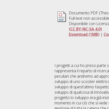
Documento PDF (Thesi
Full-text non accessibi
Disponibile con Licenz
(CC BY-NC-SA 4.0)
Download (1MB)
|
Co
I progetti a cui ho preso parte
rappresenta il reparto di ricerc
peculiari che andremo ad approfo
sviluppo di uno scooter elettri
sviluppo di quest’ultimo l’aspet
sviluppo di qualcosa di innovat
progetto lo sviluppo era già inizi
momento in cui ciò che si vede s
gestione di tutta la catena che p