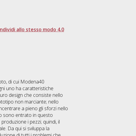
dividi allo stesso modo 4.0
moto, di cui Modena40
gni uno ha caratteristiche
puro design che consiste nello
ototipo non marciante; nello
centrare a pieno gli sforzi nello
do sono entrato in questo
 produzione i pezzi; quindi, il
e. Da qui si sviluppa la
luzione di tutti i problemi che