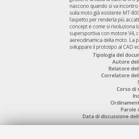
nascono quando si va incontro 
sulla moto già esistente MT-800
l’aspetto per renderla più acca
concept e come si rivoluziona la
supersportiva con motore V4, co
aereodinamica della moto. La pr
sviluppare il prototipo al CAD 
Tipologia del doc
Autore dell
Relatore dell
Correlatore dell
Corso di 
In
Ordinament
Parole 
Data di discussione dell