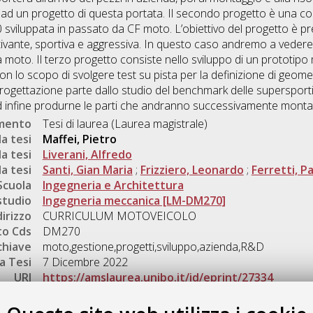
ad un progetto di questa portata. Il secondo progetto è una co
 sviluppata in passato da CF moto. L’obiettivo del progetto è pr
ttivante, sportiva e aggressiva. In questo caso andremo a veder
 moto. Il terzo progetto consiste nello sviluppo di un prototipo
n lo scopo di svolgere test su pista per la definizione di geom
ogettazione parte dallo studio del benchmark delle supersporti
ed infine produrne le parti che andranno successivamente montate
umento
Tesi di laurea (Laurea magistrale)
a tesi
Maffei, Pietro
a tesi
Liverani, Alfredo
a tesi
Santi, Gian Maria
;
Frizziero, Leonardo
;
Ferretti, P
Scuola
Ingegneria e Architettura
studio
Ingegneria meccanica [LM-DM270]
dirizzo
CURRICULUM MOTOVEICOLO
o Cds
DM270
chiave
moto,gestione,progetti,sviluppo,azienda,R&D
a Tesi
7 Dicembre 2022
URI
https://amslaurea.unibo.it/id/eprint/27334
Gestione del documento: