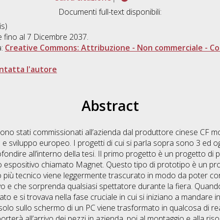
Documenti full-text disponibili:
s)
le fino al 7 Dicembre 2037.
a:
Creative Commons: Attribuzione - Non commerciale - Con
ntatta l'autore
Abstract
 sono stati commissionati all’azienda dal produttore cinese CF 
a e sviluppo europeo. I progetti di cui si parla sopra sono 3 ed o
ndire all’interno della tesi. Il primo progetto è un progetto di 
co espositivo chiamato Magnet. Questo tipo di prototipo è un pr
to più tecnico viene leggermente trascurato in modo da poter con
ivo e che sorprenda qualsiasi spettatore durante la fiera. Quan
ato e si trovava nella fase cruciale in cui si iniziano a mandare in
olo sullo schermo di un PC viene trasformato in qualcosa di real
orterà all’arrivo dei pezzi in azienda, poi al montaggio e alla riso