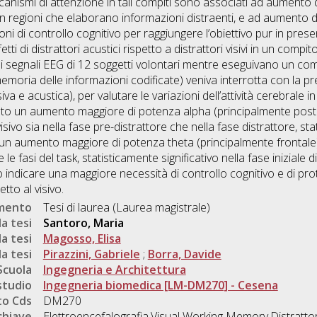
ccanismi di attenzione in tali compiti sono associati ad aumento d
o, in regioni che elaborano informazioni distraenti, e ad aumento 
nzioni di controllo cognitivo per raggiungere l’obiettivo pur in pre
etti di distrattori acustici rispetto a distrattori visivi in un comp
i i segnali EEG di 12 soggetti volontari mentre eseguivano un comp
moria delle informazioni codificate) veniva interrotta con la pre
iva e acustica), per valutare le variazioni dell’attività cerebrale in
rvato un aumento maggiore di potenza alpha (principalmente post
isivo sia nella fase pre-distrattore che nella fase distrattore, sta
o un aumento maggiore di potenza theta (principalmente frontale)
e le fasi del task, statisticamente significativo nella fase iniziale 
ro indicare una maggiore necessità di controllo cognitivo e di prot
tto al visivo.
umento
Tesi di laurea (Laurea magistrale)
a tesi
Santoro, Maria
a tesi
Magosso, Elisa
a tesi
Pirazzini, Gabriele
;
Borra, Davide
Scuola
Ingegneria e Architettura
studio
Ingegneria biomedica [LM-DM270] - Cesena
o Cds
DM270
chiave
Elettroencefalografia,Visual Working Memory,Distrattori 