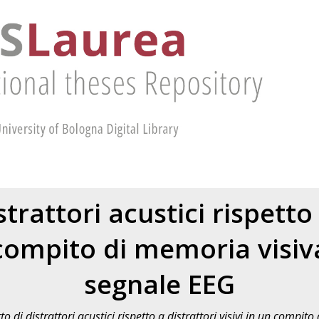
strattori acustici rispetto
 compito di memoria visiva
segnale EEG
tto di distrattori acustici rispetto a distrattori visivi in un compit