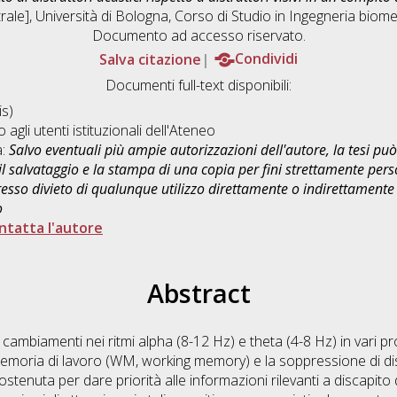
ale], Università di Bologna, Corso di Studio in
Ingegneria biom
Documento ad accesso riservato.
Salva citazione
Condividi
Documenti full-text disponibili:
s)
o agli utenti istituzionali dell'Ateneo
a:
Salvo eventuali più ampie autorizzazioni dell'autore, la tesi p
il salvataggio e la stampa di una copia per fini strettamente person
sso divieto di qualunque utilizzo direttamente o indirettamente 
o
ntatta l'autore
Abstract
 cambiamenti nei ritmi alpha (8-12 Hz) e theta (4-8 Hz) in vari 
memoria di lavoro (WM, working memory) e la soppressione di dis
tenuta per dare priorità alle informazioni rilevanti a discapito d