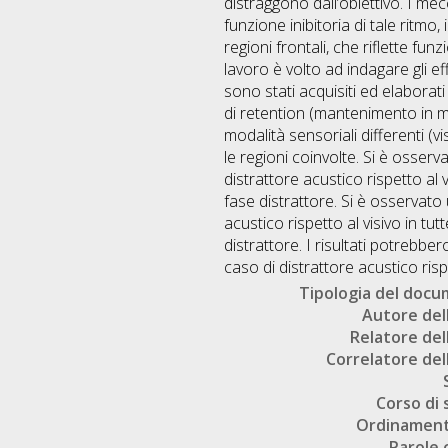
distraggono dall’obiettivo. I me
funzione inibitoria di tale ritm
regioni frontali, che riflette fu
lavoro è volto ad indagare gli eff
sono stati acquisiti ed elaborat
di retention (mantenimento in me
modalità sensoriali differenti (vis
le regioni coinvolte. Si è osse
distrattore acustico rispetto al v
fase distrattore. Si è osservat
acustico rispetto al visivo in tutt
distrattore. I risultati potrebbe
caso di distrattore acustico rispe
Tipologia del doc
Autore dell
Relatore dell
Correlatore dell
Corso di 
Ordinament
Parole 