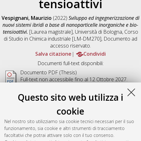
tensioattivi
Vespignani, Maurizio
(2022)
Sviluppo ed ingegnerizzazione di
nuovi sistemi ibridi a base di nanoparticelle inorganiche e bio-
tensioattivi.
[Laurea magistrale], Università di Bologna, Corso
di Studio in
Chimica industriale [LM-DM270]
, Documento ad
accesso riservato.
Salva citazione
Condividi
Documenti full-text disponibili:
Documento PDF (Thesis)
Full-text non accessibile fino al 12 Ottobre 2027.
Disponibile con Licenza:
Creative Commons:
Attribuzione - Non commerciale - Non opere
Questo sito web utilizza i
derivate 4.0 (CC BY-NC-ND 4.0)
Download (8MB)
|
Contatta l'autore
cookie
Abstract
Nel nostro sito utilizziamo sia cookie tecnici necessari per il suo
funzionamento, sia cookie e altri strumenti di tracciamento
facoltativi che potrai attivare solo con il tuo consenso.
Altri metadati