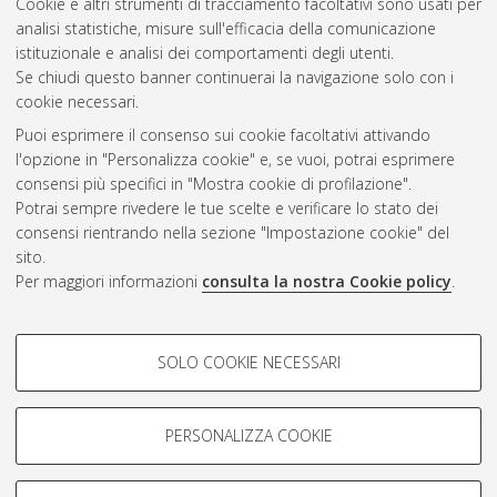
Cookie e altri strumenti di tracciamento facoltativi sono usati per
analisi statistiche, misure sull'efficacia della comunicazione
Gestione del documento:
istituzionale e analisi dei comportamenti degli utenti.
Se chiudi questo banner continuerai la navigazione solo con i
cookie necessari.
Puoi esprimere il consenso sui cookie facoltativi attivando
Atom
l'opzione in "Personalizza cookie" e, se vuoi, potrai esprimere
Rss 1.0
consensi più specifici in "Mostra cookie di profilazione".
Potrai sempre rivedere le tue scelte e verificare lo stato dei
Rss 2.0
consensi rientrando nella sezione "Impostazione cookie" del
sito.
Per maggiori informazioni
consulta la nostra Cookie policy
.
AMS Laurea
Servizio implementato e gestito da
AlmaDL
Impostazioni Cookie
COOKIE DI PROFILAZIONE -
SOLO COOKIE NECESSARI
Informativa sulla privacy
FACOLTATIVI
Condizioni d’uso del sito
Si tratta di cookie utilizzati per analizzare le caratteristiche della
navigazione degli utenti, creare profili in base al loro comportamento
PERSONALIZZA COOKIE
sul sito, per analisi di marketing.
Mostra cookie di profilazione