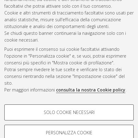
facoltativi che potrai attivare solo con il tuo consenso.
Cookie e altri strumenti di tracciamento facoltativi sono usati per
analisi statistiche, misure sull'efficacia della comunicazione
Gestione del documento:
istituzionale e analisi dei comportamenti degli utenti.
Se chiudi questo banner continuerai la navigazione solo con i
cookie necessari.
Puoi esprimere il consenso sui cookie facoltativi attivando
Atom
l'opzione in "Personalizza cookie" e, se vuoi, potrai esprimere
Rss 1.0
consensi più specifici in "Mostra cookie di profilazione".
Potrai sempre rivedere le tue scelte e verificare lo stato dei
Rss 2.0
consensi rientrando nella sezione "Impostazione cookie" del
sito.
Per maggiori informazioni
consulta la nostra Cookie policy
.
AMS Laurea
Servizio implementato e gestito da
AlmaDL
Impostazioni Cookie
COOKIE DI PROFILAZIONE -
SOLO COOKIE NECESSARI
Informativa sulla privacy
FACOLTATIVI
Condizioni d’uso del sito
Si tratta di cookie utilizzati per analizzare le caratteristiche della
navigazione degli utenti, creare profili in base al loro comportamento
PERSONALIZZA COOKIE
sul sito, per analisi di marketing.