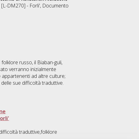
 [L-DM270] - Forli'
, Documento
lklore russo, il Biaban-guli,
rato verranno inizialmente
e appartenenti ad altre culture;
lle sue difficoltà traduttive.
one
rli'
fficoltà traduttive,folklore