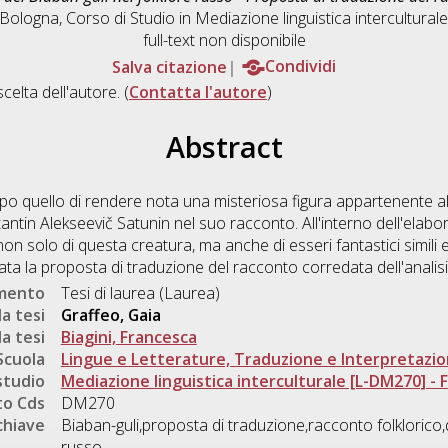
 Bologna, Corso di Studio in
Mediazione linguistica interculturale
full-text non disponibile
Salva citazione
Condividi
scelta dell'autore. (
Contatta l'autore
)
Abstract
quello di rendere nota una misteriosa figura appartenente al fo
ntin Alekseevič Satunin nel suo racconto. All'interno dell'elabo
non solo di questa creatura, ma anche di esseri fantastici simili 
 la proposta di traduzione del racconto corredata dell'analisi de
umento
Tesi di laurea (Laurea)
a tesi
Graffeo, Gaia
a tesi
Biagini, Francesca
Scuola
Lingue e Letterature, Traduzione e Interpretazi
studio
Mediazione linguistica interculturale [L-DM270] - Fo
o Cds
DM270
chiave
Biaban-guli,proposta di traduzione,racconto folklorico,di
russo