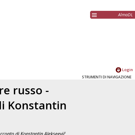
AlmaDL
Login
STRUMENTI DI NAVIGAZIONE
re russo -
di Konstantin
acconto di Konstantin Alekseevič