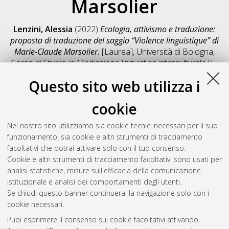
Marsolier
Lenzini, Alessia
(2022)
Ecologia, attivismo e traduzione:
proposta di traduzione del saggio “Violence linguistique” di
Marie-Claude Marsolier.
[Laurea], Università di Bologna,
Corso di Studio in
Mediazione linguistica interculturale [L-
DM270] - Forli'
, Documento full-text non disponibile
Questo sito web utilizza i
Salva citazione
Condividi
Il full-text non è disponibile per scelta dell'autore. (
Contatta
cookie
l'autore
)
Abstract
Nel nostro sito utilizziamo sia cookie tecnici necessari per il suo
funzionamento, sia cookie e altri strumenti di tracciamento
facoltativi che potrai attivare solo con il tuo consenso.
Altri metadati
Cookie e altri strumenti di tracciamento facoltativi sono usati per
analisi statistiche, misure sull'efficacia della comunicazione
Gestione del documento:
istituzionale e analisi dei comportamenti degli utenti.
Se chiudi questo banner continuerai la navigazione solo con i
cookie necessari.
Puoi esprimere il consenso sui cookie facoltativi attivando
Atom