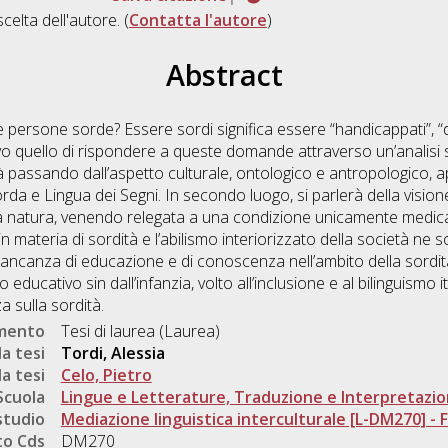
scelta dell'autore. (
Contatta l'autore
)
Abstract
e persone sorde? Essere sordi significa essere “handicappati”, “d
o quello di rispondere a queste domande attraverso un’analisi so
tà passando dall’aspetto culturale, ontologico e antropologico, 
a e Lingua dei Segni. In secondo luogo, si parlerà della visione 
a natura, venendo relegata a una condizione unicamente medica e 
 in materia di sordità e l’abilismo interiorizzato della società ne
 mancanza di educazione e di conoscenza nell’ambito della sordit
ducativo sin dall’infanzia, volto all’inclusione e al bilinguismo it
 sulla sordità.
umento
Tesi di laurea (Laurea)
a tesi
Tordi, Alessia
a tesi
Celo, Pietro
Scuola
Lingue e Letterature, Traduzione e Interpretazi
studio
Mediazione linguistica interculturale [L-DM270] - Fo
o Cds
DM270