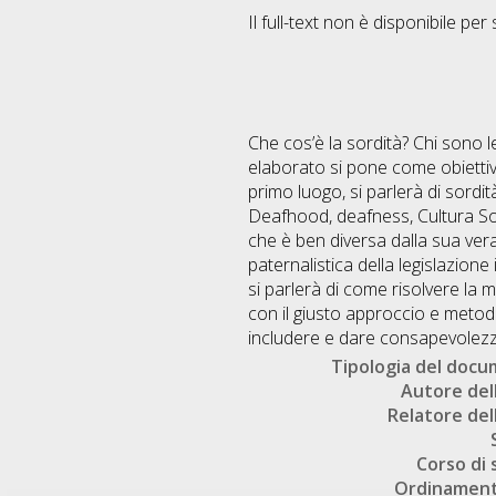
Il full-text non è disponibile per 
Che cos’è la sordità? Chi sono l
elaborato si pone come obiettiv
primo luogo, si parlerà di sordi
Deafhood, deafness, Cultura Sord
che è ben diversa dalla sua ver
paternalistica della legislazione
si parlerà di come risolvere la
con il giusto approccio e metodo e
includere e dare consapevolezza
Tipologia del doc
Autore dell
Relatore dell
Corso di 
Ordinament