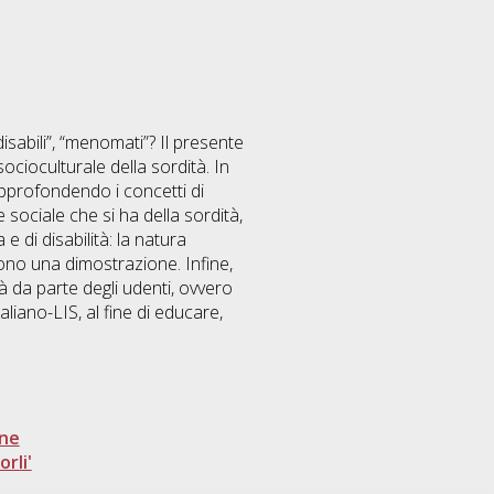
isabili”, “menomati”? Il presente
cioculturale della sordità. In
approfondendo i concetti di
sociale che si ha della sordità,
di disabilità: la natura
 sono una dimostrazione. Infine,
à da parte degli udenti, ovvero
aliano-LIS, al fine di educare,
one
rli'