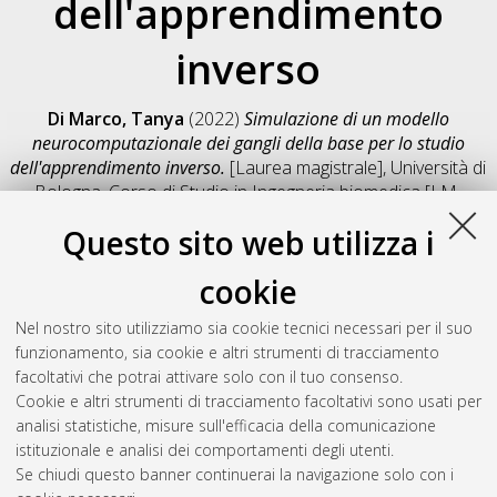
dell'apprendimento
inverso
Di Marco, Tanya
(2022)
Simulazione di un modello
neurocomputazionale dei gangli della base per lo studio
dell'apprendimento inverso.
[Laurea magistrale], Università di
Bologna, Corso di Studio in
Ingegneria biomedica [LM-
DM270] - Cesena
, Documento full-text non disponibile
Questo sito web utilizza i
Salva citazione
Condividi
Il full-text non è disponibile per scelta dell'autore. (
Contatta
cookie
l'autore
)
Abstract
Nel nostro sito utilizziamo sia cookie tecnici necessari per il suo
funzionamento, sia cookie e altri strumenti di tracciamento
facoltativi che potrai attivare solo con il tuo consenso.
Altri metadati
Cookie e altri strumenti di tracciamento facoltativi sono usati per
analisi statistiche, misure sull'efficacia della comunicazione
Gestione del documento:
istituzionale e analisi dei comportamenti degli utenti.
Se chiudi questo banner continuerai la navigazione solo con i