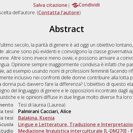
Salva citazione
Condividi
scelta dell'autore. (
Contatta l'autore
)
Abstract
’ultimo secolo, la parità di genere è ad oggi un obiettivo lontano
: alcune sono più evidenti e coinvolgono la classe governativa
e donne. Altre sono invece meno ovvie, e possono arrivare a coinvolg
 la lingua. Opinione sempre maggiormente condivisa è infatti che p
e, ad esempio usando nomi di professioni femminili facendo rife
nte inclusivo nei confronti delle donne contribuire alla lotta pe
 donna può davvero fare la differenza? L’obiettivo di questo ela
gno del linguaggio di genere e le opposizioni incontrate dagli age
istiche e le opinioni diffuse in due lingue molto diverse fra loro: l
umento
Tesi di laurea (Laurea)
a tesi
Palmirani Cacciari, Alice
a tesi
Balakina, Ksenia
Scuola
Lingue e Letterature, Traduzione e Interpretazi
studio
Mediazione linguistica interculturale [L-DM270] - Fo