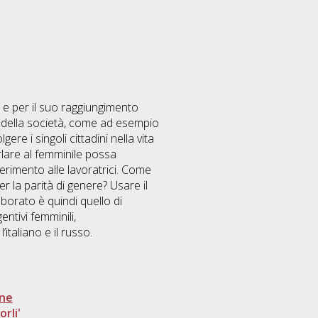
, e per il suo raggiungimento
 della società, come ad esempio
ere i singoli cittadini nella vita
arlare al femminile possa
rimento alle lavoratrici. Come
r la parità di genere? Usare il
borato è quindi quello di
ntivi femminili,
’italiano e il russo.
one
rli'