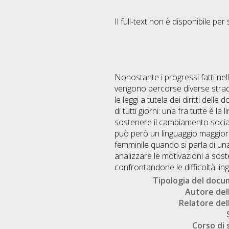
Il full-text non è disponibile per 
Nonostante i progressi fatti nell
vengono percorse diverse strade
le leggi a tutela dei diritti dell
di tutti giorni: una fra tutte è
sostenere il cambiamento social
può però un linguaggio maggiorme
femminile quando si parla di una
analizzare le motivazioni a soste
confrontandone le difficoltà lingu
Tipologia del doc
Autore dell
Relatore dell
Corso di 