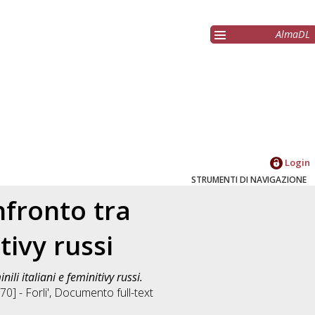
AlmaDL
Login
STRUMENTI DI NAVIGAZIONE
nfronto tra
tivy russi
li italiani e feminitivy russi.
0] - Forli'
, Documento full-text