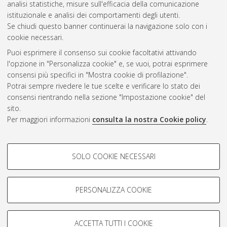
analisi statistiche, misure sull'efficacia della comunicazione
Gestione del documento:
istituzionale e analisi dei comportamenti degli utenti.
Se chiudi questo banner continuerai la navigazione solo con i
cookie necessari.
Puoi esprimere il consenso sui cookie facoltativi attivando
Atom
l'opzione in "Personalizza cookie" e, se vuoi, potrai esprimere
Rss 1.0
consensi più specifici in "Mostra cookie di profilazione".
Potrai sempre rivedere le tue scelte e verificare lo stato dei
Rss 2.0
consensi rientrando nella sezione "Impostazione cookie" del
sito.
Per maggiori informazioni
consulta la nostra Cookie policy
.
AMS Laurea
Servizio implementato e gestito da
AlmaDL
Impostazioni Cookie
COOKIE DI PROFILAZIONE -
SOLO COOKIE NECESSARI
Informativa sulla privacy
FACOLTATIVI
Condizioni d’uso del sito
Si tratta di cookie utilizzati per analizzare le caratteristiche della
navigazione degli utenti, creare profili in base al loro comportamento
PERSONALIZZA COOKIE
sul sito, per analisi di marketing.
Mostra cookie di profilazione
ACCETTA TUTTI I COOKIE