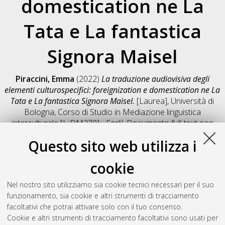
domestication ne La
Tata e La fantastica
Signora Maisel
Piraccini, Emma
(2022)
La traduzione audiovisiva degli
elementi culturospecifici: foreignization e domestication ne La
Tata e La fantastica Signora Maisel.
[Laurea], Università di
Bologna, Corso di Studio in
Mediazione linguistica
interculturale [L-DM270] - Forli'
, Documento full-text non
disponibile
Questo sito web utilizza i
Salva citazione
Condividi
Il full-text non è disponibile per scelta dell'autore. (
Contatta
cookie
l'autore
)
Abstract
Nel nostro sito utilizziamo sia cookie tecnici necessari per il suo
funzionamento, sia cookie e altri strumenti di tracciamento
facoltativi che potrai attivare solo con il tuo consenso.
Altri metadati
Cookie e altri strumenti di tracciamento facoltativi sono usati per