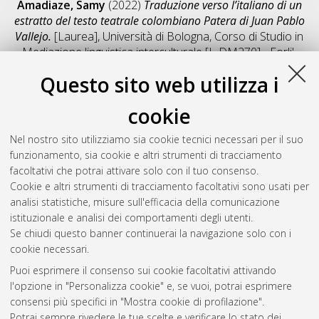
Amadiaze, Samy
(2022)
Traduzione verso l’italiano di un
estratto del testo teatrale colombiano Patera di Juan Pablo
Vallejo.
[Laurea], Università di Bologna, Corso di Studio in
Mediazione linguistica interculturale [L-DM270] - Forli'
,
Documento full-text non disponibile
Questo sito web utilizza i
Salva citazione
Condividi
Il full-text non è disponibile per scelta dell'autore. (
Contatta
cookie
l'autore
)
Abstract
Nel nostro sito utilizziamo sia cookie tecnici necessari per il suo
funzionamento, sia cookie e altri strumenti di tracciamento
facoltativi che potrai attivare solo con il tuo consenso.
Altri metadati
Cookie e altri strumenti di tracciamento facoltativi sono usati per
analisi statistiche, misure sull'efficacia della comunicazione
Gestione del documento:
istituzionale e analisi dei comportamenti degli utenti.
Se chiudi questo banner continuerai la navigazione solo con i
cookie necessari.
Puoi esprimere il consenso sui cookie facoltativi attivando
Atom
l'opzione in "Personalizza cookie" e, se vuoi, potrai esprimere
Rss 1.0
consensi più specifici in "Mostra cookie di profilazione".
Potrai sempre rivedere le tue scelte e verificare lo stato dei