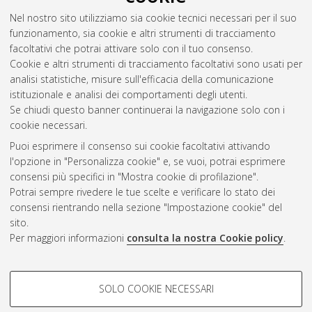
Nel nostro sito utilizziamo sia cookie tecnici necessari per il suo
funzionamento, sia cookie e altri strumenti di tracciamento
facoltativi che potrai attivare solo con il tuo consenso.
Cookie e altri strumenti di tracciamento facoltativi sono usati per
analisi statistiche, misure sull'efficacia della comunicazione
Gestione del documento:
istituzionale e analisi dei comportamenti degli utenti.
Se chiudi questo banner continuerai la navigazione solo con i
cookie necessari.
Puoi esprimere il consenso sui cookie facoltativi attivando
Atom
l'opzione in "Personalizza cookie" e, se vuoi, potrai esprimere
Rss 1.0
consensi più specifici in "Mostra cookie di profilazione".
Potrai sempre rivedere le tue scelte e verificare lo stato dei
Rss 2.0
consensi rientrando nella sezione "Impostazione cookie" del
sito.
Per maggiori informazioni
consulta la nostra Cookie policy
.
AMS Laurea
Servizio implementato e gestito da
AlmaDL
Impostazioni Cookie
COOKIE DI PROFILAZIONE -
SOLO COOKIE NECESSARI
Informativa sulla privacy
FACOLTATIVI
Condizioni d’uso del sito