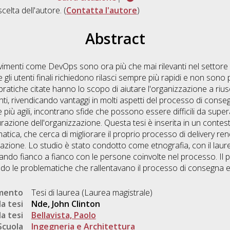
scelta dell'autore. (
Contatta l'autore
)
Abstract
vimenti come DevOps sono ora più che mai rilevanti nel settore 
 gli utenti finali richiedono rilasci sempre più rapidi e non sono
pratiche citate hanno lo scopo di aiutare l'organizzazione a rius
nti, rivendicando vantaggi in molti aspetti del processo di cons
più agili, incontrano sfide che possono essere difficili da supe
urazione dell'organizzazione. Questa tesi è inserita in un conte
tica, che cerca di migliorare il proprio processo di delivery ren
zione. Lo studio è stato condotto come etnografia, con il laur
rando fianco a fianco con le persone coinvolte nel processo. Il
ndo le problematiche che rallentavano il processo di consegna e 
umento
Tesi di laurea (Laurea magistrale)
a tesi
Nde, John Clinton
a tesi
Bellavista, Paolo
Scuola
Ingegneria e Architettura