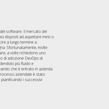
del software. Il mercato del
 più disposti ad aspettare mesi o
cire a lungo termine a
egna. Sfortunatamente, molte
rare, a volte richiedono uno
sto di adozione DevOps di
dendolo più fluido e
eando che è entrato in azienda
 processo aziendale è stato
pianificando i successivi