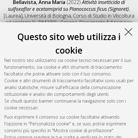
Bellavista, Anna Maria
(2022)
Attività insetticida di
sulfoxaflor e acetamiprid su Planococcus ficus (Signoret).
[Laurea], Università di Bologna, Corso di Studio in
Viticoltura
ed enologia [L-DM270] - Cesena
, Documento full-text non
disponibile
Questo sito web utilizza i
Salva citazione
Condividi
Il full-text non è disponibile per scelta dell'autore. (
Contatta
cookie
l'autore
)
Abstract
Nel nostro sito utilizziamo sia cookie tecnici necessari per il suo
funzionamento, sia cookie e altri strumenti di tracciamento
facoltativi che potrai attivare solo con il tuo consenso.
Altri metadati
Cookie e altri strumenti di tracciamento facoltativi sono usati per
analisi statistiche, misure sull'efficacia della comunicazione
Gestione del documento:
istituzionale e analisi dei comportamenti degli utenti.
Se chiudi questo banner continuerai la navigazione solo con i
cookie necessari.
Puoi esprimere il consenso sui cookie facoltativi attivando
Atom
l'opzione in "Personalizza cookie" e, se vuoi, potrai esprimere
Rss 1.0
consensi più specifici in "Mostra cookie di profilazione".
Potrai sempre rivedere le tue scelte e verificare lo stato dei