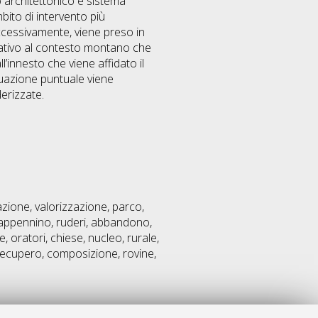
to architettonico e sistema
mbito di intervento più
uccessivamente, viene preso in
lativo al contesto montano che
l’innesto che viene affidato il
ituazione puntuale viene
derizzate.
razione, valorizzazione, parco,
appennino, ruderi, abbandono,
e, oratori, chiese, nucleo, rurale,
 recupero, composizione, rovine,