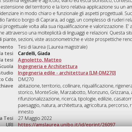
i al: sistema vegetale e agricolo, viario ed escursionistico, contes
ra estensione del territorio e la loro relativa applicazione su un a
evidenziare in modo chiaro e funzionale gli aspetti progettuali. S
 l’antico borgo di Caprara, ad oggi, un complesso di ruderi re
progettuale volta alla sua riqualificazione e valorizzazione. E’ al
ne attraverso una molteplicità di linguaggi e relazioni. Questa s
 di piante, sezioni, viste assonometriche e viste prospettiche ren
umento
Tesi di laurea (Laurea magistrale)
a tesi
Cardelli, Giada
a tesi
Agnoletto, Matteo
Scuola
Ingegneria e Architettura
studio
Ingegneria edile - architettura [LM-DM270]
o Cds
DM270
chiave
abitazione, territorio, collinare, riqualificazione, rigene
storico, MonteSole, Marzabotto, Monzuno, Grizzana, 
rifunzionalizzazione, ricerca, tipologie, edilizie, casatorr
paesaggio, natura, architettura, agricoltura, percorso,
innesto
a Tesi
27 Maggio 2022
URI
https://amslaurea.unibo.it/id/eprint/26097