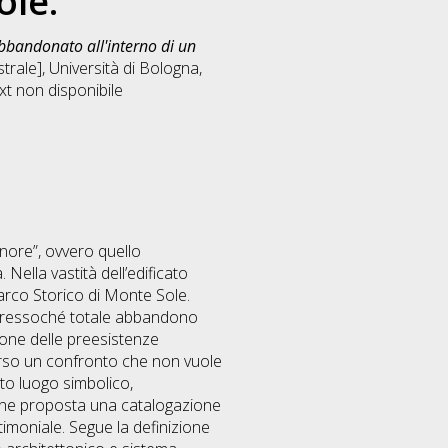
ole.
abbandonato all'interno di un
rale], Università di Bologna,
xt non disponibile
nore”, ovvero quello
 Nella vastità dell’edificato
Parco Storico di Monte Sole.
 pressoché totale abbandono
zione delle preesistenze
verso un confronto che non vuole
to luogo simbolico,
iene proposta una catalogazione
stimoniale. Segue la definizione