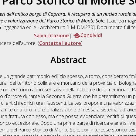
 Parco Storico di Monte S
deri dell'antico borgo di Caprara. Il recupero di un nucleo rurale 
 e valorizzazione del Parco Storico di Monte Sole.
[Laurea magist
n
Ingegneria edile - architettura [LM-DM270]
, Documento full-te
Salva citazione
Condividi
scelta dell'autore. (
Contatta l'autore
)
Abstract
e un grande patrimonio edilizio spesso, a torto, considerato “mi
rali del territorio collinare e montano della provincia di Bologna.
 un territorio rappresentativo della natura e della memoria: il 
tro d’orrore durante la Seconda Guerra che ha determinato un
di antichi edifici rurali fatiscenti. La tesi propone una valorizza
à tramite una loro rifunzionalizzazione e messa a sistema, attra
una frattura con esso, ma che possa evidenziare l’entità di ques
rico eccezionale. Dopo una prima parte di ricerca e analisi, v
ll’interno del Parco Storico di Monte Sole, con interesse storico-te