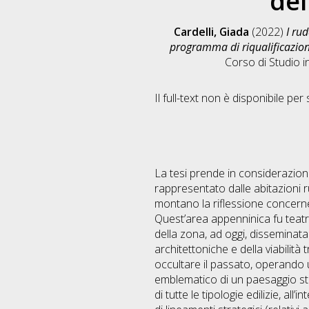
del
Cardelli, Giada
(2022)
I ru
programma di riqualificazione
Corso di Studio i
Il full-text non è disponibile per 
La tesi prende in considerazion
rappresentato dalle abitazioni ru
montano la riflessione concerne
Quest’area appenninica fu tea
della zona, ad oggi, disseminata 
architettoniche e della viabilit
occultare il passato, operando 
emblematico di un paesaggio sto
di tutte le tipologie edilizie, a