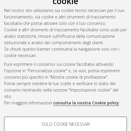
cookie
Nel nostro sito utilizziamo sia cookie tecnici necessari per il suo
funzionamento, sia cookie e altri strumenti di tracciamento
facoltativi che potrai attivare solo con il tuo consenso.
Cookie e altri strumenti di tracciamento facoltativi sono usati per
analisi statistiche, misure sull'efficacia della comunicazione
Gestione del documento:
istituzionale e analisi dei comportamenti degli utenti.
Se chiudi questo banner continuerai la navigazione solo con i
cookie necessari.
Puoi esprimere il consenso sui cookie facoltativi attivando
Atom
l'opzione in "Personalizza cookie" e, se vuoi, potrai esprimere
Rss 1.0
consensi più specifici in "Mostra cookie di profilazione".
Potrai sempre rivedere le tue scelte e verificare lo stato dei
Rss 2.0
consensi rientrando nella sezione "Impostazione cookie" del
sito.
Per maggiori informazioni
consulta la nostra Cookie policy
.
AMS Laurea
Servizio implementato e gestito da
AlmaDL
Impostazioni Cookie
COOKIE DI PROFILAZIONE -
SOLO COOKIE NECESSARI
Informativa sulla privacy
FACOLTATIVI