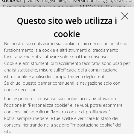
scenarios.
[Laurea magistrale], Università di Bologna, Corso di
Studio in
Astrofisica e cosmologia [LM-DM270]
, Documento
full-text non disponibile
Questo sito web utilizza i
Salva citazione
Condividi
Il full-text non è disponibile per scelta dell'autore. (
Contatta
cookie
l'autore
)
Abstract
Nel nostro sito utilizziamo sia cookie tecnici necessari per il suo
funzionamento, sia cookie e altri strumenti di tracciamento
facoltativi che potrai attivare solo con il tuo consenso.
Altri metadati
Cookie e altri strumenti di tracciamento facoltativi sono usati per
analisi statistiche, misure sull'efficacia della comunicazione
Gestione del documento:
istituzionale e analisi dei comportamenti degli utenti.
Se chiudi questo banner continuerai la navigazione solo con i
cookie necessari.
Puoi esprimere il consenso sui cookie facoltativi attivando
Atom
l'opzione in "Personalizza cookie" e, se vuoi, potrai esprimere
Rss 1.0
consensi più specifici in "Mostra cookie di profilazione".
Potrai sempre rivedere le tue scelte e verificare lo stato dei
Rss 2.0
consensi rientrando nella sezione "Impostazione cookie" del
sito.