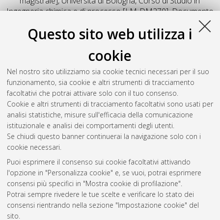
magistrale], Università di Bologna, Corso di Studio in
Ingegneria chimica e di processo [LM-DM270]
, Documento
full-text non disponibile
Questo sito web utilizza i
Salva citazione
Condividi
Il full-text non è disponibile per scelta dell'autore. (
Contatta
cookie
l'autore
)
Abstract
Nel nostro sito utilizziamo sia cookie tecnici necessari per il suo
funzionamento, sia cookie e altri strumenti di tracciamento
facoltativi che potrai attivare solo con il tuo consenso.
Altri metadati
Cookie e altri strumenti di tracciamento facoltativi sono usati per
analisi statistiche, misure sull'efficacia della comunicazione
Gestione del documento:
istituzionale e analisi dei comportamenti degli utenti.
Se chiudi questo banner continuerai la navigazione solo con i
cookie necessari.
Puoi esprimere il consenso sui cookie facoltativi attivando
Atom
l'opzione in "Personalizza cookie" e, se vuoi, potrai esprimere
Rss 1.0
consensi più specifici in "Mostra cookie di profilazione".
Potrai sempre rivedere le tue scelte e verificare lo stato dei
Rss 2.0
consensi rientrando nella sezione "Impostazione cookie" del
sito.