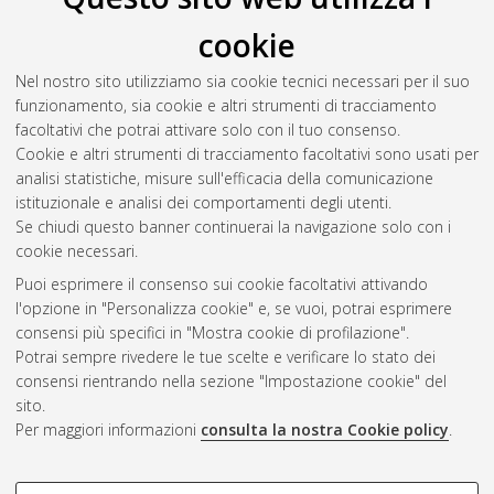
Il full-text non è disponibile per scelta dell'autore. (
Contatta
cookie
l'autore
)
Abstract
Nel nostro sito utilizziamo sia cookie tecnici necessari per il suo
funzionamento, sia cookie e altri strumenti di tracciamento
facoltativi che potrai attivare solo con il tuo consenso.
Altri metadati
Cookie e altri strumenti di tracciamento facoltativi sono usati per
analisi statistiche, misure sull'efficacia della comunicazione
Gestione del documento:
istituzionale e analisi dei comportamenti degli utenti.
Se chiudi questo banner continuerai la navigazione solo con i
cookie necessari.
Puoi esprimere il consenso sui cookie facoltativi attivando
Atom
l'opzione in "Personalizza cookie" e, se vuoi, potrai esprimere
Rss 1.0
consensi più specifici in "Mostra cookie di profilazione".
Potrai sempre rivedere le tue scelte e verificare lo stato dei
Rss 2.0
consensi rientrando nella sezione "Impostazione cookie" del
sito.
Per maggiori informazioni
consulta la nostra Cookie policy
.
AMS Laurea
Servizio implementato e gestito da
AlmaDL
Impostazioni Cookie
COOKIE DI PROFILAZIONE -