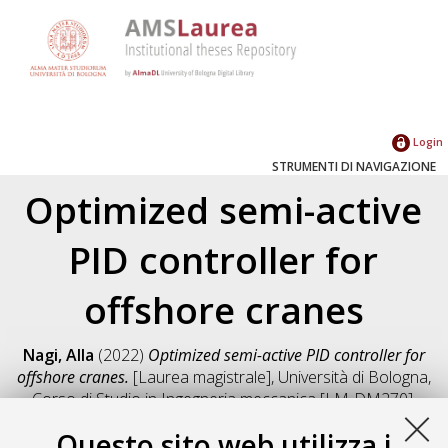
Login
STRUMENTI DI NAVIGAZIONE
Optimized semi-active
PID controller for
offshore cranes
Nagi, Alla
(2022)
Optimized semi-active PID controller for
offshore cranes.
[Laurea magistrale], Università di Bologna,
Corso di Studio in
Ingegneria meccanica [LM-DM270]
,
Documento full-text non disponibile
Questo sito web utilizza i
Salva citazione
Condividi