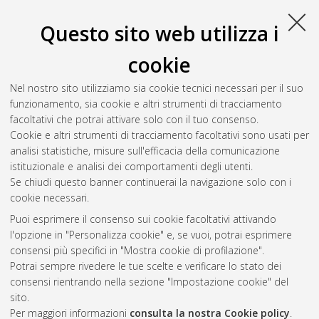
Università di Bologna, Corso di Studio in
Ingegneria biomedica
[LM-DM270] - Cesena
, Documento full-text non disponibile
Questo sito web utilizza i
Salva citazione
Condividi
Il full-text non è disponibile per scelta dell'autore. (
Contatta
cookie
l'autore
)
Abstract
Nel nostro sito utilizziamo sia cookie tecnici necessari per il suo
funzionamento, sia cookie e altri strumenti di tracciamento
facoltativi che potrai attivare solo con il tuo consenso.
Altri metadati
Cookie e altri strumenti di tracciamento facoltativi sono usati per
analisi statistiche, misure sull'efficacia della comunicazione
Gestione del documento:
istituzionale e analisi dei comportamenti degli utenti.
Se chiudi questo banner continuerai la navigazione solo con i
cookie necessari.
Puoi esprimere il consenso sui cookie facoltativi attivando
Atom
l'opzione in "Personalizza cookie" e, se vuoi, potrai esprimere
Rss 1.0
consensi più specifici in "Mostra cookie di profilazione".
Potrai sempre rivedere le tue scelte e verificare lo stato dei
Rss 2.0
consensi rientrando nella sezione "Impostazione cookie" del
sito.
Per maggiori informazioni
consulta la nostra Cookie policy
.
AMS Laurea