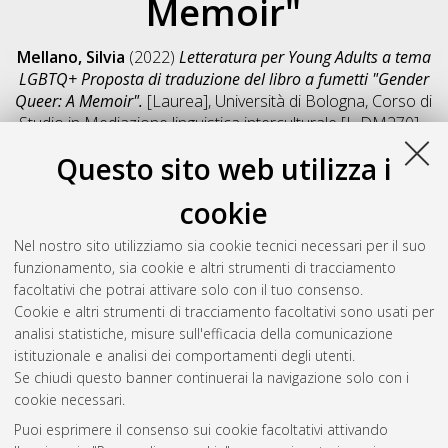
Memoir"
Mellano, Silvia
(2022)
Letteratura per Young Adults a tema
LGBTQ+ Proposta di traduzione del libro a fumetti "Gender
Queer: A Memoir".
[Laurea], Università di Bologna, Corso di
Studio in
Mediazione linguistica interculturale [L-DM270] -
Forli'
, Documento full-text non disponibile
Questo sito web utilizza i
Salva citazione
Condividi
Il full-text non è disponibile per scelta dell'autore. (
Contatta
cookie
l'autore
)
Abstract
Nel nostro sito utilizziamo sia cookie tecnici necessari per il suo
funzionamento, sia cookie e altri strumenti di tracciamento
facoltativi che potrai attivare solo con il tuo consenso.
Altri metadati
Cookie e altri strumenti di tracciamento facoltativi sono usati per
analisi statistiche, misure sull'efficacia della comunicazione
Gestione del documento:
istituzionale e analisi dei comportamenti degli utenti.
Se chiudi questo banner continuerai la navigazione solo con i
cookie necessari.
Puoi esprimere il consenso sui cookie facoltativi attivando
Atom