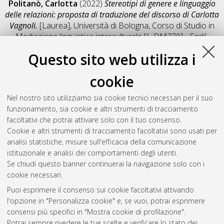
Politanò, Carlotta
(2022)
Stereotipi di genere e linguaggio
delle relazioni: proposta di traduzione del discorso di Carlotta
Vagnoli.
[Laurea], Università di Bologna, Corso di Studio in
Mediazione linguistica interculturale [L-DM270] - Forli'
,
Documento full-text non disponibile
Questo sito web utilizza i
Salva citazione
Condividi
Il full-text non è disponibile per scelta dell'autore. (
Contatta
cookie
l'autore
)
Abstract
Nel nostro sito utilizziamo sia cookie tecnici necessari per il suo
funzionamento, sia cookie e altri strumenti di tracciamento
facoltativi che potrai attivare solo con il tuo consenso.
Altri metadati
Cookie e altri strumenti di tracciamento facoltativi sono usati per
analisi statistiche, misure sull'efficacia della comunicazione
Gestione del documento:
istituzionale e analisi dei comportamenti degli utenti.
Se chiudi questo banner continuerai la navigazione solo con i
cookie necessari.
Puoi esprimere il consenso sui cookie facoltativi attivando
Atom
l'opzione in "Personalizza cookie" e, se vuoi, potrai esprimere
Rss 1.0
consensi più specifici in "Mostra cookie di profilazione".
Potrai sempre rivedere le tue scelte e verificare lo stato dei