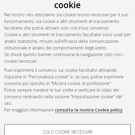
cookie
l'autore
)
Abstract
Nel nostro sito utilizziamo sia cookie tecnici necessari per il suo
funzionamento, sia cookie e altri strumenti di tracciamento
facoltativi che potrai attivare solo con il tuo consenso.
Altri metadati
Cookie e altri strumenti di tracciamento facoltativi sono usati per
analisi statistiche, misure sull'efficacia della comunicazione
Gestione del documento:
istituzionale e analisi dei comportamenti degli utenti.
Se chiudi questo banner continuerai la navigazione solo con i
cookie necessari.
Puoi esprimere il consenso sui cookie facoltativi attivando
Atom
l'opzione in "Personalizza cookie" e, se vuoi, potrai esprimere
Rss 1.0
consensi più specifici in "Mostra cookie di profilazione".
Potrai sempre rivedere le tue scelte e verificare lo stato dei
Rss 2.0
consensi rientrando nella sezione "Impostazione cookie" del
sito.
Per maggiori informazioni
consulta la nostra Cookie policy
.
AMS Laurea
Servizio implementato e gestito da
AlmaDL
Impostazioni Cookie
COOKIE DI PROFILAZIONE -
SOLO COOKIE NECESSARI
Informativa sulla privacy
FACOLTATIVI