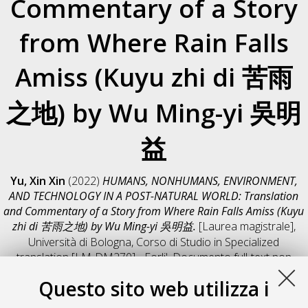
Commentary of a Story
from Where Rain Falls
Amiss (Kuyu zhi di 苦雨
之地) by Wu Ming-yi 吳明
益
Yu, Xin Xin
(2022)
HUMANS, NONHUMANS, ENVIRONMENT,
AND TECHNOLOGY IN A POST-NATURAL WORLD: Translation
and Commentary of a Story from Where Rain Falls Amiss (Kuyu
zhi di 苦雨之地) by Wu Ming-yi 吳明益.
[Laurea magistrale],
Università di Bologna, Corso di Studio in
Specialized
translation [LM-DM270] - Forli'
, Documento full-text non
disponibile
Questo sito web utilizza i
Salva citazione
Condividi
Il full-text non è disponibile per scelta dell'autore. (
Contatta