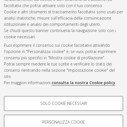
facoltativi che potrai attivare solo con il tuo consenso.
Cookie e altri strumenti di tracciamento facoltativi sono usati per
analisi statistiche, misure sull'efficacia della comunicazione
Gestione del documento:
istituzionale e analisi dei comportamenti degli utenti.
Se chiudi questo banner continuerai la navigazione solo con i
cookie necessari.
Puoi esprimere il consenso sui cookie facoltativi attivando
Atom
l'opzione in "Personalizza cookie" e, se vuoi, potrai esprimere
Rss 1.0
consensi più specifici in "Mostra cookie di profilazione".
Potrai sempre rivedere le tue scelte e verificare lo stato dei
Rss 2.0
consensi rientrando nella sezione "Impostazione cookie" del
sito.
Per maggiori informazioni
consulta la nostra Cookie policy
.
AMS Laurea
Servizio implementato e gestito da
AlmaDL
Impostazioni Cookie
COOKIE DI PROFILAZIONE -
SOLO COOKIE NECESSARI
Informativa sulla privacy
FACOLTATIVI
Condizioni d’uso del sito
Si tratta di cookie utilizzati per analizzare le caratteristiche della
navigazione degli utenti, creare profili in base al loro comportamento
PERSONALIZZA COOKIE
sul sito, per analisi di marketing.