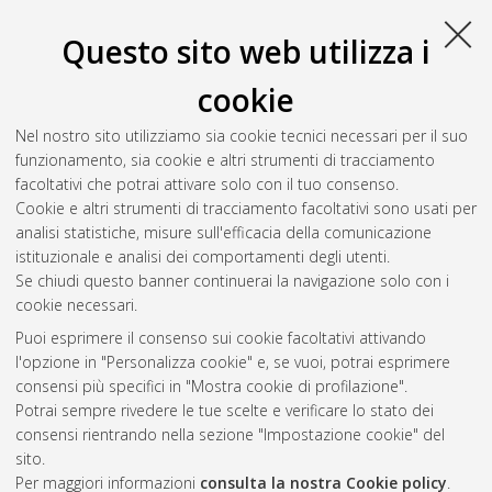
Bologna, Corso di Studio in
Viticoltura ed enologia [L-DM270]
- Cesena
, Documento full-text non disponibile
Questo sito web utilizza i
Salva citazione
Condividi
Il full-text non è disponibile per scelta dell'autore. (
Contatta
cookie
l'autore
)
Abstract
Nel nostro sito utilizziamo sia cookie tecnici necessari per il suo
funzionamento, sia cookie e altri strumenti di tracciamento
facoltativi che potrai attivare solo con il tuo consenso.
Altri metadati
Cookie e altri strumenti di tracciamento facoltativi sono usati per
analisi statistiche, misure sull'efficacia della comunicazione
Gestione del documento:
istituzionale e analisi dei comportamenti degli utenti.
Se chiudi questo banner continuerai la navigazione solo con i
cookie necessari.
Puoi esprimere il consenso sui cookie facoltativi attivando
Atom
l'opzione in "Personalizza cookie" e, se vuoi, potrai esprimere
Rss 1.0
consensi più specifici in "Mostra cookie di profilazione".
Potrai sempre rivedere le tue scelte e verificare lo stato dei
Rss 2.0
consensi rientrando nella sezione "Impostazione cookie" del
sito.
Per maggiori informazioni
consulta la nostra Cookie policy
.
AMS Laurea