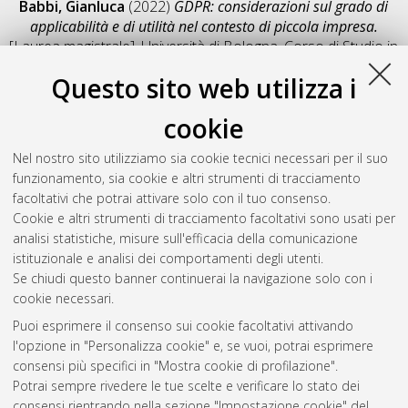
Babbi, Gianluca
(2022)
GDPR: considerazioni sul grado di
applicabilità e di utilità nel contesto di piccola impresa.
[Laurea magistrale], Università di Bologna, Corso di Studio in
Informatica [LM-DM270]
, Documento full-text non disponibile
Questo sito web utilizza i
Salva citazione
Condividi
Il full-text non è disponibile per scelta dell'autore. (
Contatta
cookie
l'autore
)
Abstract
Nel nostro sito utilizziamo sia cookie tecnici necessari per il suo
funzionamento, sia cookie e altri strumenti di tracciamento
facoltativi che potrai attivare solo con il tuo consenso.
Altri metadati
Cookie e altri strumenti di tracciamento facoltativi sono usati per
analisi statistiche, misure sull'efficacia della comunicazione
Gestione del documento:
istituzionale e analisi dei comportamenti degli utenti.
Se chiudi questo banner continuerai la navigazione solo con i
cookie necessari.
Puoi esprimere il consenso sui cookie facoltativi attivando
Atom
l'opzione in "Personalizza cookie" e, se vuoi, potrai esprimere
Rss 1.0
consensi più specifici in "Mostra cookie di profilazione".
Potrai sempre rivedere le tue scelte e verificare lo stato dei
Rss 2.0
consensi rientrando nella sezione "Impostazione cookie" del