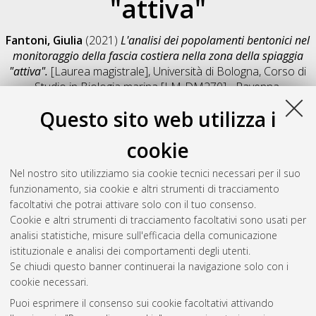
"attiva"
Fantoni, Giulia
(2021)
L'analisi dei popolamenti bentonici nel
monitoraggio della fascia costiera nella zona della spiaggia
"attiva".
[Laurea magistrale], Università di Bologna, Corso di
Studio in
Biologia marina [LM-DM270] - Ravenna
,
Documento full-text non disponibile
Questo sito web utilizza i
Salva citazione
Condividi
Il full-text non è disponibile per scelta dell'autore. (
Contatta
cookie
l'autore
)
Abstract
Nel nostro sito utilizziamo sia cookie tecnici necessari per il suo
funzionamento, sia cookie e altri strumenti di tracciamento
facoltativi che potrai attivare solo con il tuo consenso.
Altri metadati
Cookie e altri strumenti di tracciamento facoltativi sono usati per
analisi statistiche, misure sull'efficacia della comunicazione
Gestione del documento:
istituzionale e analisi dei comportamenti degli utenti.
Se chiudi questo banner continuerai la navigazione solo con i
cookie necessari.
Puoi esprimere il consenso sui cookie facoltativi attivando
Atom