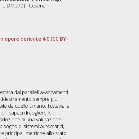
e [L-DM270] - Cesena
 opere derivate 4.0 (CC BY-
ettata dai paralleli avanzamenti
di addestramento sempre più
bile da quello umano. Tuttavia, a
on capaci di cogliere le
l’adozione di una valutazione
isogno di sistemi automatici,
lle principali metriche allo stato