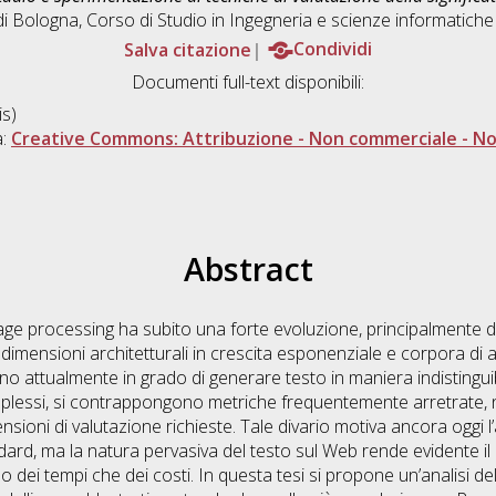
di Bologna, Corso di Studio in
Ingegneria e scienze informatich
Salva citazione
Condividi
Documenti full-text disponibili:
s)
a:
Creative Commons: Attribuzione - Non commerciale - Non
Abstract
nguage processing ha subito una forte evoluzione, principalmente d
n dimensioni architetturali in crescita esponenziale e corpora 
ono attualmente in grado di generare testo in maniera indistingui
plessi, si contrappongono metriche frequentemente arretrate, n
sioni di valutazione richieste. Tale divario motiva ancora oggi 
, ma la natura pervasiva del testo sul Web rende evidente il b
iano dei tempi che dei costi. In questa tesi si propone un’analisi de