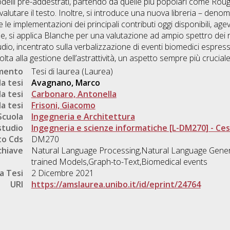
modelli pre-addestrati, partendo da quelle più popolari come Roug
valutare il testo. Inoltre, si introduce una nuova libreria – deno
le implementazioni dei principali contributi oggi disponibili, agev
fine, si applica Blanche per una valutazione ad ampio spettro dei ri
udio, incentrato sulla verbalizzazione di eventi biomedici espressi 
lta alla gestione dell’astrattività, un aspetto sempre più cruciale
umento
Tesi di laurea (Laurea)
a tesi
Avagnano, Marco
a tesi
Carbonaro, Antonella
a tesi
Frisoni, Giacomo
Scuola
Ingegneria e Architettura
studio
Ingegneria e scienze informatiche [L-DM270] - Ce
o Cds
DM270
chiave
Natural Language Processing,Natural Language Genera
trained Models,Graph-to-Text,Biomedical events
a Tesi
2 Dicembre 2021
URI
https://amslaurea.unibo.it/id/eprint/24764