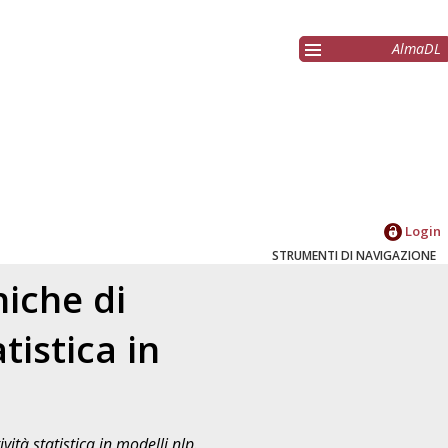
AlmaDL
Login
STRUMENTI DI NAVIGAZIONE
niche di
tistica in
vità statistica in modelli nlp.