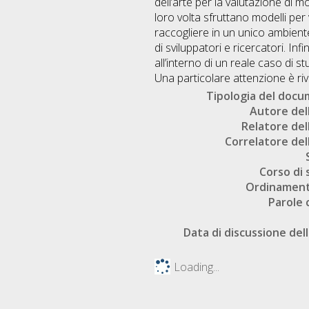
dell’arte per la valutazione di 
loro volta sfruttano modelli per 
raccogliere in un unico ambiente 
di sviluppatori e ricercatori. In
all’interno di un reale caso di st
Una particolare attenzione è rivo
Tipologia del doc
Autore dell
Relatore dell
Correlatore dell
Corso di 
Ordinament
Parole 
Data di discussione dell
Loading...