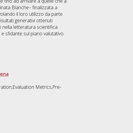
e fino ad arrivare a quelle che a
minata Blanche– finalizzata a
olando il loro utilizzo da parte
sultati generativi ottenuti
nella letteratura scientifica.
 e sfidante sul piano valutativo.
sena
tion,Evaluation Metrics,Pre-