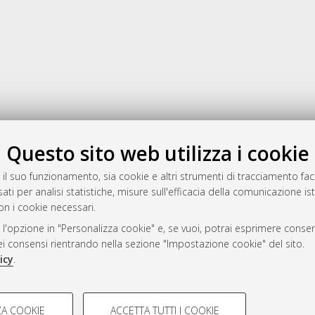
Gestione del documento:
Questo sito web utilizza i cookie
 il suo funzionamento, sia cookie e altri strumenti di tracciamento faco
ati per analisi statistiche, misure sull'efficacia della comunicazione is
a
on i cookie necessari.
mplementato e gestito da
AlmaDL
 l'opzione in "Personalizza cookie" e, se vuoi, potrai esprimere consens
ni Cookie
dei consensi rientrando nella sezione "Impostazione cookie" del sito.
 sulla privacy
icy
.
d’uso del sito
COOKIE TECNICI - NECES
A COOKIE
ACCETTA TUTTI I COOKIE