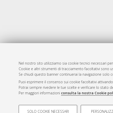
Nel nostro sito utilizziamo sia cookie tecnici necessari per
Cookie e altri strumenti di tracciamento facoltativi sono us
AMS Laure
Atom
Se chiudi questo banner continuerai la navigazione solo c
Servizio i
Rss 1.0
Puoi esprimere il consenso sui cookie facoltativi attivando
Impostazio
Potrai sempre rivedere le tue scelte e verificare lo stato 
Rss 2.0
Informativa
Per maggiori informazioni
consulta la nostra Cookie pol
Condizioni 
COOKIE DI PROFILAZIONE - FACOLTATIVI
SOLO COOKIE NECESSARI
PERSONALIZZ