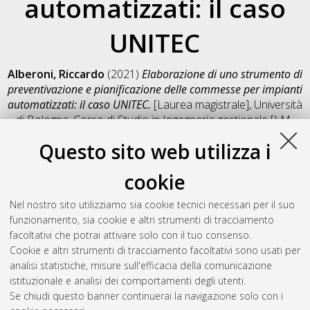
automatizzati: il caso
UNITEC
Alberoni, Riccardo
(2021)
Elaborazione di uno strumento di
preventivazione e pianificazione delle commesse per impianti
automatizzati: il caso UNITEC.
[Laurea magistrale], Università
di Bologna, Corso di Studio in
Ingegneria gestionale [LM-
DM270]
, Documento full-text non disponibile
Questo sito web utilizza i
Salva citazione
Condividi
Il full-text non è disponibile per scelta dell'autore. (
Contatta
cookie
l'autore
)
Abstract
Nel nostro sito utilizziamo sia cookie tecnici necessari per il suo
funzionamento, sia cookie e altri strumenti di tracciamento
facoltativi che potrai attivare solo con il tuo consenso.
Altri metadati
Cookie e altri strumenti di tracciamento facoltativi sono usati per
analisi statistiche, misure sull'efficacia della comunicazione
Gestione del documento:
istituzionale e analisi dei comportamenti degli utenti.
Se chiudi questo banner continuerai la navigazione solo con i