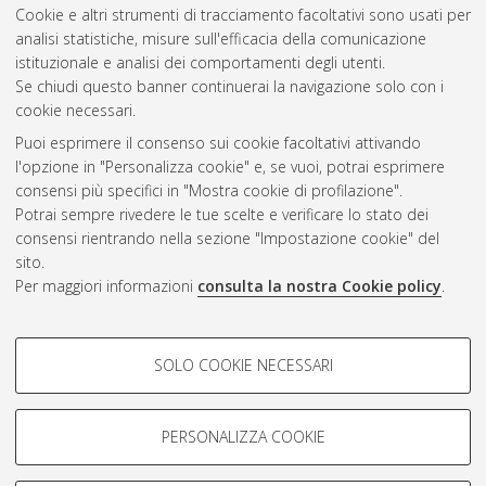
Cookie e altri strumenti di tracciamento facoltativi sono usati per
analisi statistiche, misure sull'efficacia della comunicazione
Gestione del documento:
istituzionale e analisi dei comportamenti degli utenti.
Se chiudi questo banner continuerai la navigazione solo con i
cookie necessari.
Puoi esprimere il consenso sui cookie facoltativi attivando
Atom
l'opzione in "Personalizza cookie" e, se vuoi, potrai esprimere
Rss 1.0
consensi più specifici in "Mostra cookie di profilazione".
Potrai sempre rivedere le tue scelte e verificare lo stato dei
Rss 2.0
consensi rientrando nella sezione "Impostazione cookie" del
sito.
Per maggiori informazioni
consulta la nostra Cookie policy
.
AMS Laurea
Servizio implementato e gestito da
AlmaDL
Impostazioni Cookie
COOKIE DI PROFILAZIONE -
SOLO COOKIE NECESSARI
Informativa sulla privacy
FACOLTATIVI
Condizioni d’uso del sito
Si tratta di cookie utilizzati per analizzare le caratteristiche della
navigazione degli utenti, creare profili in base al loro comportamento
PERSONALIZZA COOKIE
sul sito, per analisi di marketing.
Mostra cookie di profilazione