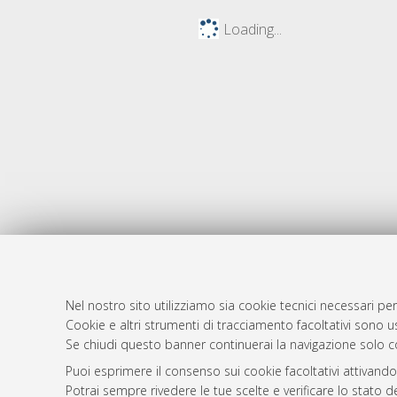
Loading...
Nel nostro sito utilizziamo sia cookie tecnici necessari per
Cookie e altri strumenti di tracciamento facoltativi sono us
AMS Laure
Atom
Se chiudi questo banner continuerai la navigazione solo c
Servizio i
Rss 1.0
Puoi esprimere il consenso sui cookie facoltativi attivando
Impostazio
Potrai sempre rivedere le tue scelte e verificare lo stato 
Rss 2.0
Informativa