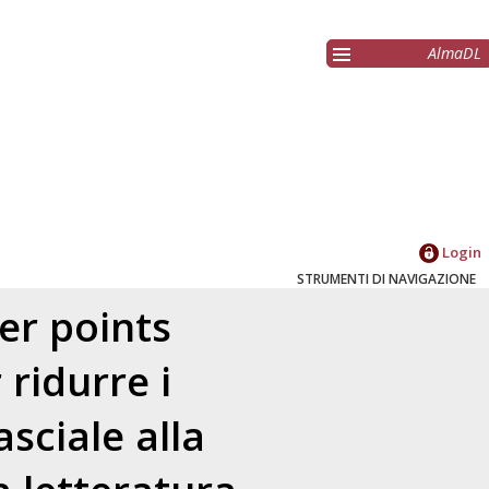
AlmaDL
Login
STRUMENTI DI NAVIGAZIONE
ger points
ridurre i
sciale alla