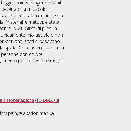
 trigger points vengono definiti
ndelletta di un muscolo.
attraverso la terapia manuale sia
a. Materiali e metodi: è stata
bre 2021. Gli studi presi in
la unicamente miofasciale e non
nterventi analizzati si basavano
a spalla. Conclusioni: la terapia
 in persone con dolore
 argomento per conoscere meglio
di fisioterapista) [L-DM270]
ints,pain,relaxation,manual