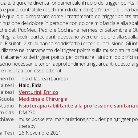
ale, è qui che diventa fondamentale il ruolo dei trigger points. I
 e poco contrattile (pochi mm di diametro) all’interno di una ba
tesi è quello di dimostrare come il trattamento dei trigger points 
minuzione del dolore in persone con dolore miofasciale alla spall
nche dati PubMed, Pedro e Cochrane nei mesi di Settembre e Otto
Negli articoli i partecipanti dovevano avere un dolore alla spal
 Risultati: 2 studi hanno soddisfatto i criteri di inclusione. Gli i
ilizzate nel trattamento dei trigger points sulla muscolatura dell
 trattamento dei trigger points per diminuire i sintomi dolorifici
ia, sono necessari ulteriori approfondimenti riguardanti questo
e i risultati con esse ottenuti.
umento
Tesi di laurea (Laurea)
a tesi
Halo, Elda
a tesi
Venturini, Enrico
Scuola
Medicina e Chirurgia
studio
Fisioterapia (abilitante alla professione sanitaria 
o Cds
DM270
chiave
musculoskeletal manipulations,shoulder pain,trigger po
therapy
a Tesi
26 Novembre 2021