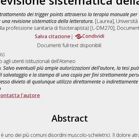
revisione sistematica dell
 trattamento dei trigger points attraverso la terapia manuale per 
: una revisione sistematica della letteratura.
[Laurea], Università 
alla professione sanitaria di fisioterapista) [L-DM270]
, Document
Salva citazione
Condividi
Documenti full-text disponibili:
s)
o agli utenti istituzionali dell'Ateneo
a:
Salvo eventuali più ampie autorizzazioni dell'autore, la tesi p
il salvataggio e la stampa di una copia per fini strettamente person
sso divieto di qualunque utilizzo direttamente o indirettamente 
o
ontatta l'autore
Abstract
a è uno dei più comuni disordini muscolo-scheletrici. Il dolore 