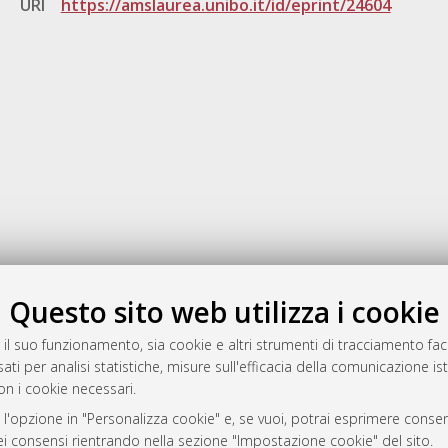
URI
https://amslaurea.unibo.it/id/eprint/24604
Gestione del documento:
Questo sito web utilizza i cookie
 il suo funzionamento, sia cookie e altri strumenti di tracciamento faco
ati per analisi statistiche, misure sull'efficacia della comunicazione is
a
on i cookie necessari.
mplementato e gestito da
AlmaDL
 l'opzione in "Personalizza cookie" e, se vuoi, potrai esprimere consens
ni Cookie
dei consensi rientrando nella sezione "Impostazione cookie" del sito.
 sulla privacy