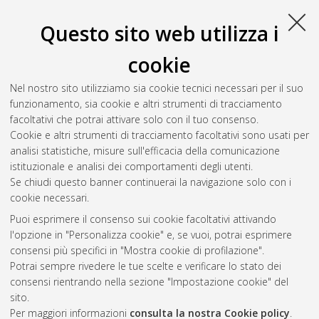
Bologna, Corso di Studio in
Ingegneria meccanica [L-DM270]
- Forli'
, Documento full-text non disponibile
Questo sito web utilizza i
Salva citazione
Condividi
Il full-text non è disponibile per scelta dell'autore. (
Contatta
cookie
l'autore
)
Abstract
Nel nostro sito utilizziamo sia cookie tecnici necessari per il suo
funzionamento, sia cookie e altri strumenti di tracciamento
facoltativi che potrai attivare solo con il tuo consenso.
Altri metadati
Cookie e altri strumenti di tracciamento facoltativi sono usati per
analisi statistiche, misure sull'efficacia della comunicazione
Gestione del documento:
istituzionale e analisi dei comportamenti degli utenti.
Se chiudi questo banner continuerai la navigazione solo con i
cookie necessari.
Puoi esprimere il consenso sui cookie facoltativi attivando
Atom
l'opzione in "Personalizza cookie" e, se vuoi, potrai esprimere
Rss 1.0
consensi più specifici in "Mostra cookie di profilazione".
Potrai sempre rivedere le tue scelte e verificare lo stato dei
Rss 2.0
consensi rientrando nella sezione "Impostazione cookie" del
sito.
Per maggiori informazioni
consulta la nostra Cookie policy
.
AMS Laurea