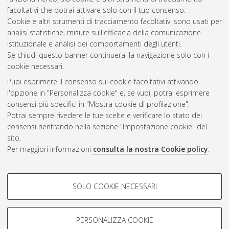
facoltativi che potrai attivare solo con il tuo consenso.
Cookie e altri strumenti di tracciamento facoltativi sono usati per
analisi statistiche, misure sull'efficacia della comunicazione
Gestione del documento:
istituzionale e analisi dei comportamenti degli utenti.
Se chiudi questo banner continuerai la navigazione solo con i
cookie necessari.
Puoi esprimere il consenso sui cookie facoltativi attivando
Atom
l'opzione in "Personalizza cookie" e, se vuoi, potrai esprimere
Rss 1.0
consensi più specifici in "Mostra cookie di profilazione".
Potrai sempre rivedere le tue scelte e verificare lo stato dei
Rss 2.0
consensi rientrando nella sezione "Impostazione cookie" del
sito.
Per maggiori informazioni
consulta la nostra Cookie policy
.
AMS Laurea
Servizio implementato e gestito da
AlmaDL
Impostazioni Cookie
COOKIE DI PROFILAZIONE -
SOLO COOKIE NECESSARI
Informativa sulla privacy
FACOLTATIVI
Condizioni d’uso del sito
Si tratta di cookie utilizzati per analizzare le caratteristiche della
navigazione degli utenti, creare profili in base al loro comportamento
PERSONALIZZA COOKIE
sul sito, per analisi di marketing.