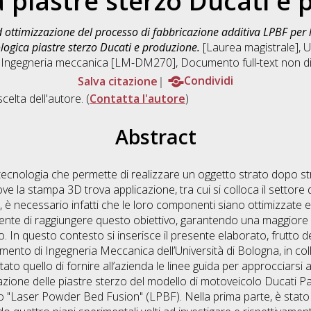
 piastre sterzo Ducati e
d ottimizzazione del processo di fabbricazione additiva LPBF per 
logica piastre sterzo Ducati e produzione.
[Laurea magistrale], U
n
Ingegneria meccanica [LM-DM270]
, Documento full-text non d
Salva citazione
Condividi
scelta dell'autore. (
Contatta l'autore
)
Abstract
tecnologia che permette di realizzare un oggetto strato dopo s
 dove la stampa 3D trova applicazione, tra cui si colloca il settor
 è necessario infatti che le loro componenti siano ottimizzate e più
sente di raggiungere questo obiettivo, garantendo una maggiore fle
 In questo contesto si inserisce il presente elaborato, frutto dell’
timento di Ingegneria Meccanica dell’Università di Bologna, in 
 stato quello di fornire all’azienda le linee guida per approcciarsi
azione delle piastre sterzo del modello di motoveicolo Ducati Pan
"Laser Powder Bed Fusion" (LPBF). Nella prima parte, è stato def