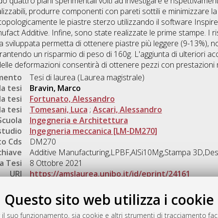
 quattro piani sperimentali volti ad investigare e rispettivament
izzabili, produrre componenti con pareti sottili e minimizzare la 
opologicamente le piastre sterzo utilizzando il software Inspire d
fact Additive. Infine, sono state realizzate le prime stampe. I ri
 sviluppata permetta di ottenere piastre più leggere (9-13%),
rantendo un risparmio di peso di 160g. L'aggiunta di ulteriori a
lle deformazioni consentirà di ottenere pezzi con prestazioni mi
umento
Tesi di laurea (Laurea magistrale)
a tesi
Bravin, Marco
a tesi
Fortunato, Alessandro
a tesi
Tomesani, Luca
;
Ascari, Alessandro
Scuola
Ingegneria e Architettura
studio
Ingegneria meccanica [LM-DM270]
o Cds
DM270
chiave
Additive Manufacturing,LPBF,AlSi10Mg,Stampa 3D,Desi
a Tesi
8 Ottobre 2021
URI
https://amslaurea.unibo.it/id/eprint/24161
Gestione del documento:
Questo sito web utilizza i cookie
 il suo funzionamento, sia cookie e altri strumenti di tracciamento faco