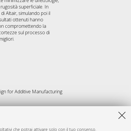
e minimizzare le difettologie,
rugosità superficiale. In
i Altair, simulando poi il
sultati ottenuti hanno
 non compromettendo la
ccortezze sul processo di
gliori.
gn for Additive Manufacturing
ltativi che potrai attivare solo con il tuo consenso.