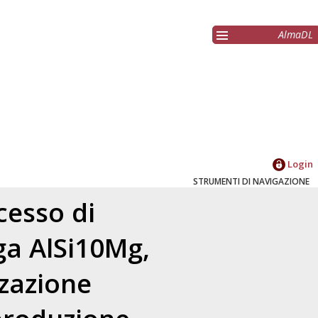
AlmaDL
Login
STRUMENTI DI NAVIGAZIONE
cesso di
ga AlSi10Mg,
zzazione