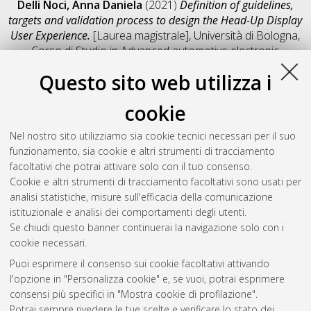
Delli Noci, Anna Daniela
(2021)
Definition of guidelines,
targets and validation process to design the Head-Up Display
User Experience.
[Laurea magistrale], Università di Bologna,
Corso di Studio in
Advanced automotive electronic
engineering [LM-DM270]
, Documento full-text non disponibile
Questo sito web utilizza i
Salva citazione
Condividi
Il full-text non è disponibile per scelta dell'autore. (
Contatta
cookie
l'autore
)
Abstract
Nel nostro sito utilizziamo sia cookie tecnici necessari per il suo
funzionamento, sia cookie e altri strumenti di tracciamento
facoltativi che potrai attivare solo con il tuo consenso.
Altri metadati
Cookie e altri strumenti di tracciamento facoltativi sono usati per
analisi statistiche, misure sull'efficacia della comunicazione
Gestione del documento:
istituzionale e analisi dei comportamenti degli utenti.
Se chiudi questo banner continuerai la navigazione solo con i
cookie necessari.
Puoi esprimere il consenso sui cookie facoltativi attivando
Atom
l'opzione in "Personalizza cookie" e, se vuoi, potrai esprimere
Rss 1.0
consensi più specifici in "Mostra cookie di profilazione".
Potrai sempre rivedere le tue scelte e verificare lo stato dei