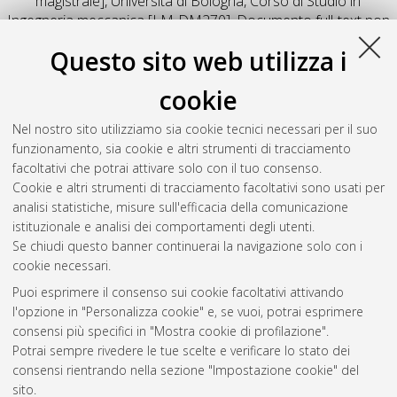
magistrale], Università di Bologna, Corso di Studio in
Ingegneria meccanica [LM-DM270]
, Documento full-text non
disponibile
Questo sito web utilizza i
Salva citazione
Condividi
Il full-text non è disponibile per scelta dell'autore. (
Contatta
cookie
l'autore
)
Abstract
Nel nostro sito utilizziamo sia cookie tecnici necessari per il suo
funzionamento, sia cookie e altri strumenti di tracciamento
facoltativi che potrai attivare solo con il tuo consenso.
Altri metadati
Cookie e altri strumenti di tracciamento facoltativi sono usati per
analisi statistiche, misure sull'efficacia della comunicazione
Gestione del documento:
istituzionale e analisi dei comportamenti degli utenti.
Se chiudi questo banner continuerai la navigazione solo con i
cookie necessari.
Puoi esprimere il consenso sui cookie facoltativi attivando
Atom
l'opzione in "Personalizza cookie" e, se vuoi, potrai esprimere
Rss 1.0
consensi più specifici in "Mostra cookie di profilazione".
Potrai sempre rivedere le tue scelte e verificare lo stato dei
Rss 2.0
consensi rientrando nella sezione "Impostazione cookie" del
sito.